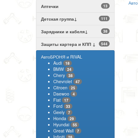
Авт
Аптечки
13
Детская группа↓
111
Зарядники и кабеля↓
38
Защиты картера и КПП ↓
544
АвтоБРОНЯ и RIVAL
Audi
18
BMW
24
Chery
38
Chevrolet
47
Citroen
25
Daewoo
4
Fiat
17
Ford
33
Geely
7
Honda
29
Hyundai
55
Great Wall
7
Infiniti
28