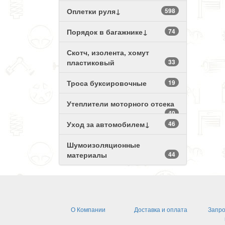
Оплетки руля↓
598
Порядок в багажнике↓
74
Скотч, изолента, хомут
пластиковый
33
Троса буксировочные
19
Утеплители моторного отсека
40
Уход за автомобилем↓
46
Шумоизоляционные
материалы
44
О Компании
Доставка и оплата
Запро