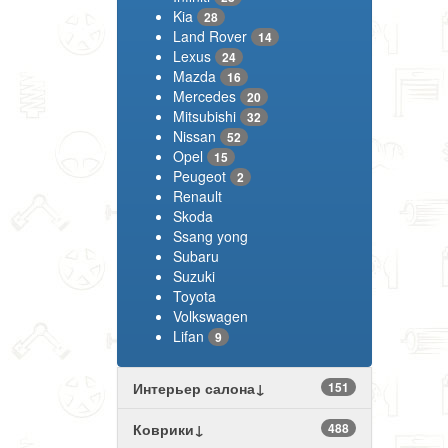
Kia
28
Land Rover
14
Lexus
24
Mazda
16
Mercedes
20
Mitsubishi
32
Nissan
52
Opel
15
Peugeot
2
Renault
Skoda
Ssang yong
Subaru
Suzuki
Toyota
Volkswagen
Lifan
9
Интерьер салона↓
151
Коврики↓
488