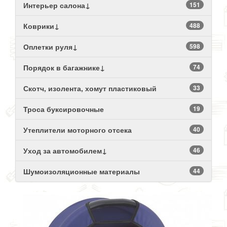
Интерьер салона↓
151
Коврики↓
488
Оплетки руля↓
598
Порядок в багажнике↓
74
Скотч, изолента, хомут пластиковый
33
Троса буксировочные
19
Утеплители моторного отсека
40
Уход за автомобилем↓
46
Шумоизоляционные материалы
44