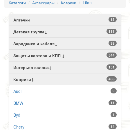
Каталоги
Аксессуары
Коврики
Lifan
Аптечки
13
Детская группа↓
111
Зарядники и кабеля↓
38
Защиты картера и КПП ↓
544
Интерьер салона↓
151
Коврики↓
488
Audi
9
BMW
11
Byd
1
Chery
14