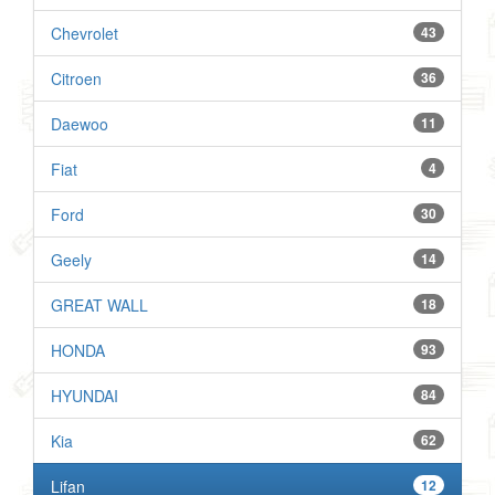
Chevrolet
43
Citroen
36
Daewoo
11
Fiat
4
Ford
30
Geely
14
GREAT WALL
18
HONDA
93
HYUNDAI
84
Kia
62
Lifan
12