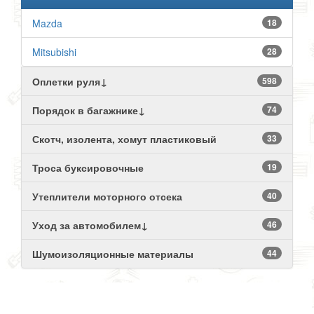
Mazda
18
Mitsubishi
28
Оплетки руля↓
598
Порядок в багажнике↓
74
Скотч, изолента, хомут пластиковый
33
Троса буксировочные
19
Утеплители моторного отсека
40
Уход за автомобилем↓
46
Шумоизоляционные материалы
44