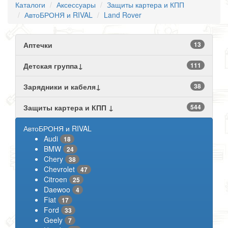
Каталоги
Аксессуары
Защиты картера и КПП
АвтоБРОНЯ и RIVAL
Land Rover
Аптечки
13
Детская группа↓
111
Зарядники и кабеля↓
38
Защиты картера и КПП ↓
544
АвтоБРОНЯ и RIVAL
Audi
18
BMW
24
Chery
38
Chevrolet
47
Citroen
25
Daewoo
4
Fiat
17
Ford
33
Geely
7