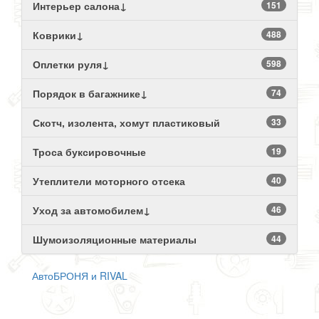
Интерьер салона↓
151
Коврики↓
488
Оплетки руля↓
598
Порядок в багажнике↓
74
Скотч, изолента, хомут пластиковый
33
Троса буксировочные
19
Утеплители моторного отсека
40
Уход за автомобилем↓
46
Шумоизоляционные материалы
44
АвтоБРОНЯ и RIVAL