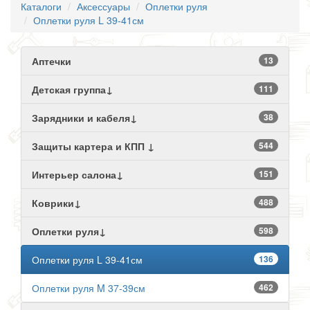
Каталоги
Аксессуары
Оплетки руля
Оплетки руля L 39-41см
Аптечки
13
Детская группа↓
111
Зарядники и кабеля↓
38
Защиты картера и КПП ↓
544
Интерьер салона↓
151
Коврики↓
488
Оплетки руля↓
598
Оплетки руля L 39-41см
136
Оплетки руля M 37-39см
462