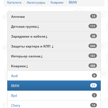
Каталоги
Аксессуары
Коврики
BMW
Аптечки
13
Детская группа↓
111
Зарядники и кабеля↓
38
Защиты картера и КПП ↓
544
Интерьер салона↓
151
Коврики↓
488
Audi
9
BMW
11
Byd
1
Chery
14