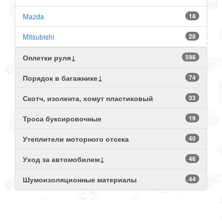
Mazda
18
Mitsubishi
28
Оплетки руля↓
598
Порядок в багажнике↓
74
Скотч, изолента, хомут пластиковый
33
Троса буксировочные
19
Утеплители моторного отсека
40
Уход за автомобилем↓
46
Шумоизоляционные материалы
44