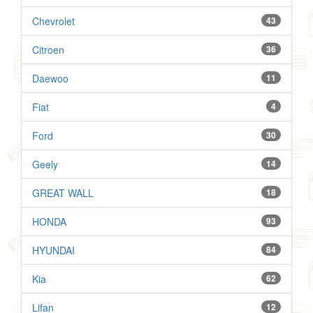
Chevrolet
43
Citroen
36
Daewoo
11
Fiat
4
Ford
30
Geely
14
GREAT WALL
18
HONDA
93
HYUNDAI
84
Kia
62
Lifan
12