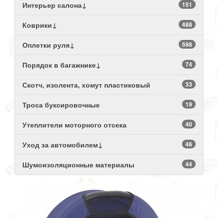
Интерьер салона↓
151
Коврики↓
488
Оплетки руля↓
598
Порядок в багажнике↓
74
Скотч, изолента, хомут пластиковый
33
Троса буксировочные
19
Утеплители моторного отсека
40
Уход за автомобилем↓
46
Шумоизоляционные материалы
44