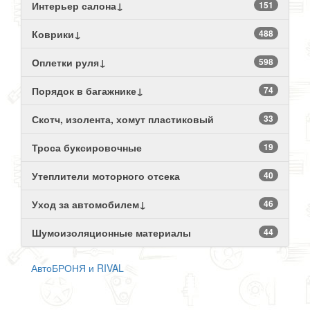
Интерьер салона↓
151
Коврики↓
488
Оплетки руля↓
598
Порядок в багажнике↓
74
Скотч, изолента, хомут пластиковый
33
Троса буксировочные
19
Утеплители моторного отсека
40
Уход за автомобилем↓
46
Шумоизоляционные материалы
44
АвтоБРОНЯ и RIVAL