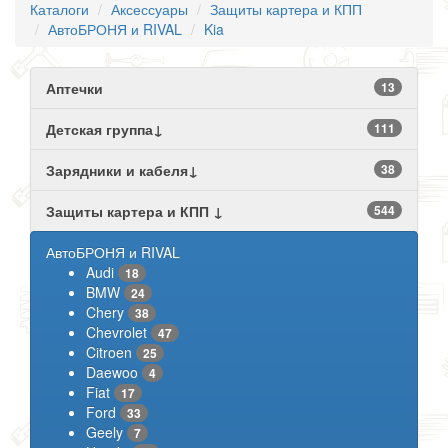
Каталоги
Аксессуары
Защиты картера и КПП
АвтоБРОНЯ и RIVAL
Kia
Аптечки
13
Детская группа↓
111
Зарядники и кабеля↓
38
Защиты картера и КПП ↓
544
АвтоБРОНЯ и RIVAL
Audi
18
BMW
24
Chery
38
Chevrolet
47
Citroen
25
Daewoo
4
Fiat
17
Ford
33
Geely
7