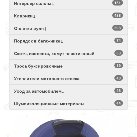
Интерьер салона↓
151
Коврики↓
488
Оплетки руля↓
598
Порядок в багажнике↓
74
Скотч, изолента, хомут пластиковый
33
Троса буксировочные
19
Утеплители моторного отсека
40
Уход за автомобилем↓
46
Шумоизоляционные материалы
44