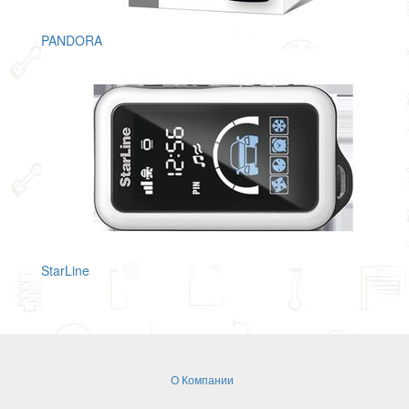
PANDORA
StarLine
О Компании