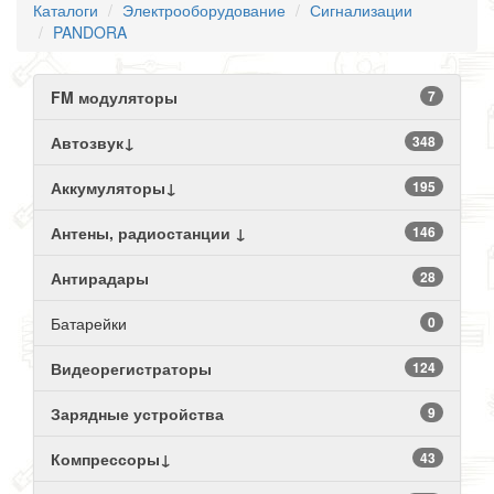
Каталоги
Электрооборудование
Сигнализации
PANDORA
FM модуляторы
7
Автозвук↓
348
Аккумуляторы↓
195
Антены, радиостанции ↓
146
Антирадары
28
Батарейки
0
Видеорегистраторы
124
Зарядные устройства
9
Компрессоры↓
43