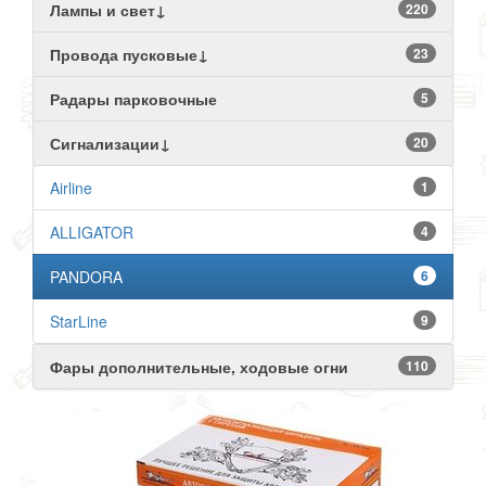
Лампы и свет↓
220
Провода пусковые↓
23
Радары парковочные
5
Сигнализации↓
20
Airline
1
ALLIGATOR
4
PANDORA
6
StarLine
9
Фары дополнительные, ходовые огни
110