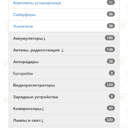
Комплекты установочные
11
Сабвуферы
36
Усилители
36
Аккумуляторы↓
195
Антены, радиостанции ↓
146
Антирадары
28
Батарейки
0
Видеорегистраторы
124
Зарядные устройства
9
Компрессоры↓
43
Лампы и свет↓
220