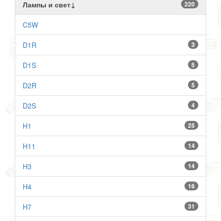
Лампы и свет↓
220
C5W
D1R
3
D1S
5
D2R
5
D2S
4
H1
25
H11
14
H3
14
H4
16
H7
31