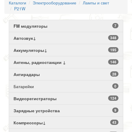
Каталоги
Электрооборудование
Лампы и свет
P21W
FM модуляторы
7
Автозвук↓
348
Аккумуляторы↓
195
Антены, радиостанции ↓
146
Антирадары
28
Батарейки
0
Видеорегистраторы
124
Зарядные устройства
9
Компрессоры↓
43