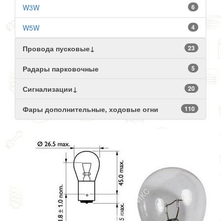
W3W
6
W5W
4
Провода пусковые↓
23
Радары парковочные
5
Сигнализации↓
20
Фары дополнительные, ходовые огни
110