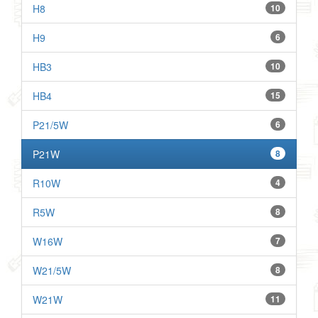
H8
10
H9
6
HB3
10
HB4
15
P21/5W
6
P21W
8
R10W
4
R5W
8
W16W
7
W21/5W
8
W21W
11