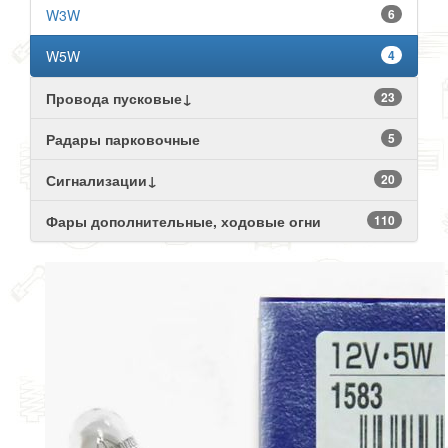
W3W
6
W5W
4
Провода пусковые↓
23
Радары парковочные
5
Сигнализации↓
20
Фары дополнительные, ходовые огни
110