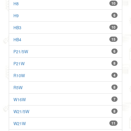
H8
10
H9
6
HB3
10
HB4
15
P21/5W
6
P21W
8
R10W
4
R5W
8
W16W
7
W21/5W
8
W21W
11