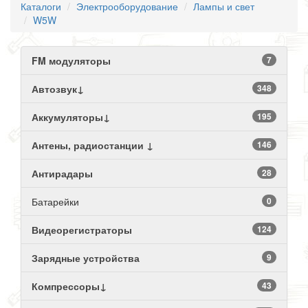
Каталоги
Электрооборудование
Лампы и свет
W5W
FM модуляторы
7
Автозвук↓
348
Аккумуляторы↓
195
Антены, радиостанции ↓
146
Антирадары
28
Батарейки
0
Видеорегистраторы
124
Зарядные устройства
9
Компрессоры↓
43