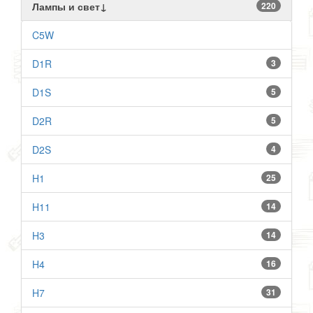
Лампы и свет↓
220
C5W
D1R
3
D1S
5
D2R
5
D2S
4
H1
25
H11
14
H3
14
H4
16
H7
31