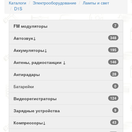
Каталоги
Электрооборудование
Лампы и свет
D1S
FM модуляторы
7
Автозвук↓
348
Аккумуляторы↓
195
Антены, радиостанции ↓
146
Антирадары
28
Батарейки
0
Видеорегистраторы
124
Зарядные устройства
9
Компрессоры↓
43