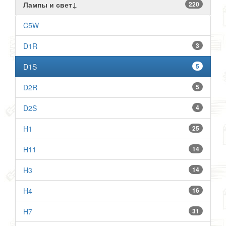
Лампы и свет↓
220
C5W
D1R
3
D1S
5
D2R
5
D2S
4
H1
25
H11
14
H3
14
H4
16
H7
31