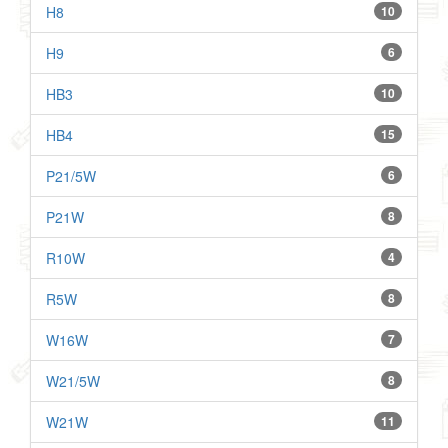
H8
10
H9
6
HB3
10
HB4
15
P21/5W
6
P21W
8
R10W
4
R5W
8
W16W
7
W21/5W
8
W21W
11