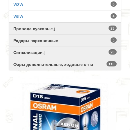
W3W
6
W5W
4
Провода пусковые↓
23
Радары парковочные
5
Сигнализации↓
20
Фары дополнительные, ходовые огни
110