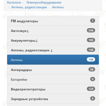
Каталоги
Электрооборудование
Антены, радиостанции
Антены
FM модуляторы
7
Автозвук↓
348
Аккумуляторы↓
195
Антены, радиостанции ↓
146
Антены
146
Антирадары
28
Батарейки
0
Видеорегистраторы
124
Зарядные устройства
9