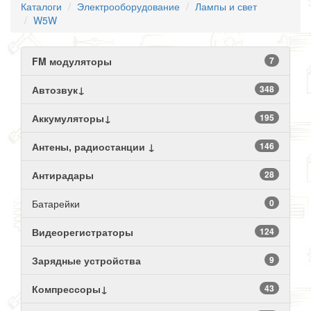
Каталоги
Электрооборудование
Лампы и свет
W5W
FM модуляторы
7
Автозвук↓
348
Аккумуляторы↓
195
Антены, радиостанции ↓
146
Антирадары
28
Батарейки
0
Видеорегистраторы
124
Зарядные устройства
9
Компрессоры↓
43