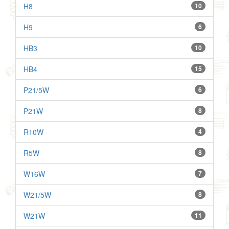
H8
10
H9
6
HB3
10
HB4
15
P21/5W
6
P21W
8
R10W
4
R5W
8
W16W
7
W21/5W
8
W21W
11