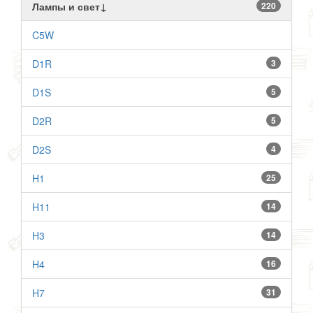
Лампы и свет↓
220
C5W
D1R
3
D1S
5
D2R
5
D2S
4
H1
25
H11
14
H3
14
H4
16
H7
31