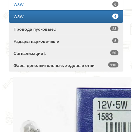
W3W
6
W5W
4
Провода пусковые↓
23
Радары парковочные
5
Сигнализации↓
20
Фары дополнительные, ходовые огни
110