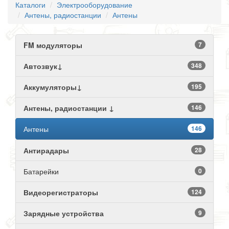
Каталоги
Электрооборудование
Антены, радиостанции
Антены
FM модуляторы
7
Автозвук↓
348
Аккумуляторы↓
195
Антены, радиостанции ↓
146
Антены
146
Антирадары
28
Батарейки
0
Видеорегистраторы
124
Зарядные устройства
9