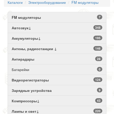
Каталоги
Электрооборудование
FM модуляторы
FM модуляторы
7
Автозвук↓
348
Аккумуляторы↓
195
Антены, радиостанции ↓
146
Антирадары
28
Батарейки
0
Видеорегистраторы
124
Зарядные устройства
9
Компрессоры↓
43
Лампы и свет↓
220