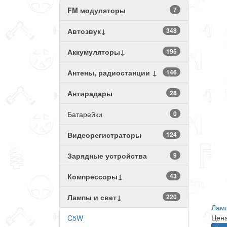
FM модуляторы
7
Автозвук↓
348
Аккумуляторы↓
195
Антены, радиостанции ↓
146
Антирадары
28
Батарейки
0
Видеорегистраторы
124
Зарядные устройства
9
Компрессоры↓
43
Лампы и свет↓
220
Лам
Цена
C5W