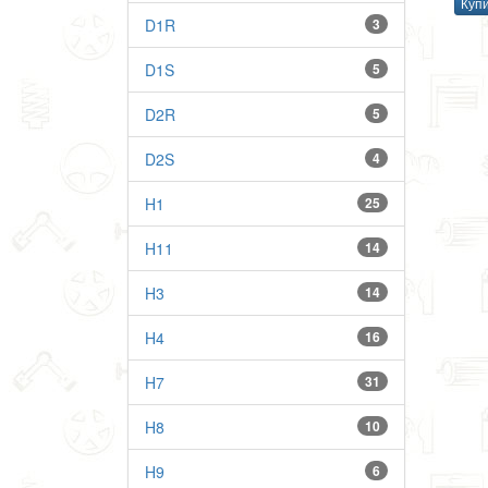
Куп
D1R
3
D1S
5
D2R
5
D2S
4
H1
25
H11
14
H3
14
H4
16
H7
31
H8
10
H9
6