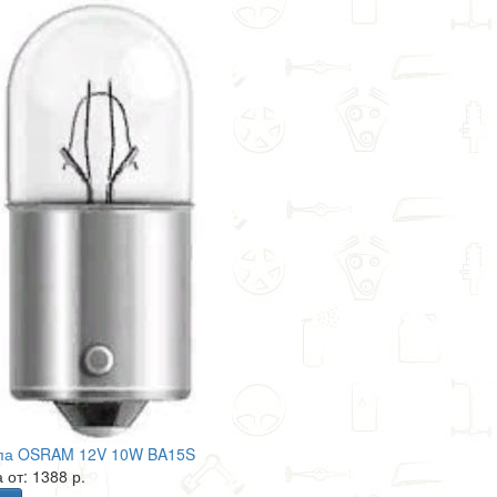
па OSRAM 12V 10W BA15S
 от: 1388 р.