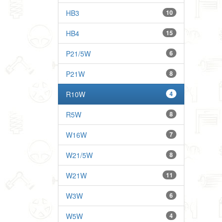
HB3
10
HB4
15
P21/5W
6
P21W
8
R10W
4
R5W
8
W16W
7
W21/5W
8
W21W
11
W3W
6
W5W
4