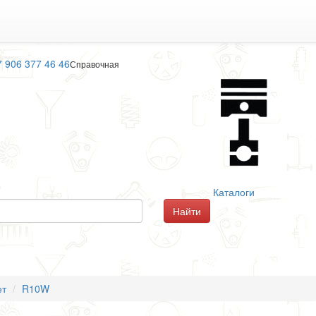
7 906 377 46 46
Справочная
Каталоги
ет
R10W