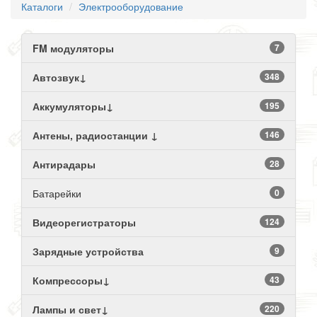
Каталоги
Электрооборудование
FM модуляторы
7
Автозвук↓
348
Аккумуляторы↓
195
Антены, радиостанции ↓
146
Антирадары
28
Батарейки
0
Видеорегистраторы
124
Зарядные устройства
9
Компрессоры↓
43
Лампы и свет↓
220