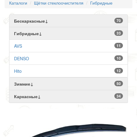
Каталоги
Щётки стеклоочистителя
Гибридные
Бескаркасные↓
70
Гибридные↓
33
AVS
11
DENSO
10
Hito
12
Зимние↓
50
Каркасные↓
34