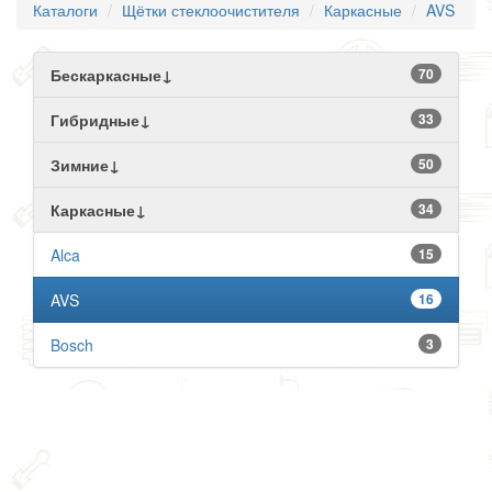
Каталоги
Щётки стеклоочистителя
Каркасные
AVS
Бескаркасные↓
70
Гибридные↓
33
Зимние↓
50
Каркасные↓
34
Alca
15
AVS
16
Bosch
3