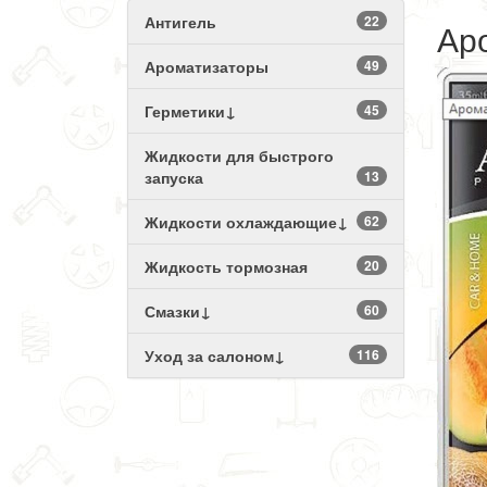
Антигель
22
Аро
Ароматизаторы
49
Герметики↓
45
Жидкости для быстрого
запуска
13
Жидкости охлаждающие↓
62
Жидкость тормозная
20
Смазки↓
60
Уход за салоном↓
116