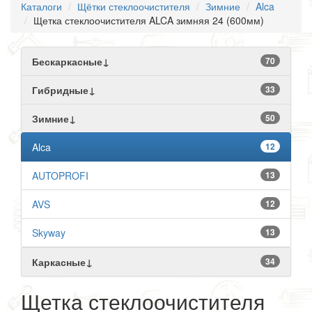
Каталоги
Щётки стеклоочистителя
Зимние
Alca
Щетка стеклоочистителя ALCA зимняя 24 (600мм)
Бескаркасные↓
70
Гибридные↓
33
Зимние↓
50
Alca
12
AUTOPROFI
13
AVS
12
Skyway
13
Каркасные↓
34
Щетка стеклоочистителя