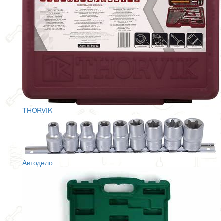
THORVIK
Автодело