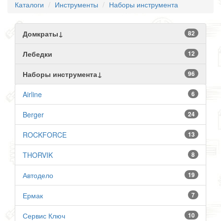
Каталоги
Инструменты
Наборы инструмента
Домкраты↓
82
Лебедки
12
Наборы инструмента↓
96
Airline
6
Berger
24
ROCKFORCE
13
THORVIK
8
Автодело
19
Ермак
7
Сервис Ключ
10