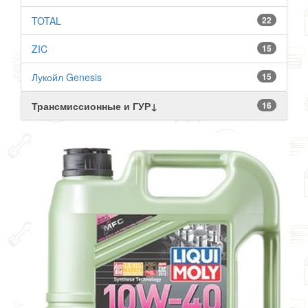
TOTAL
22
ZIC
15
Лукойл Genesis
15
Трансмиссионные и ГУР↓
16