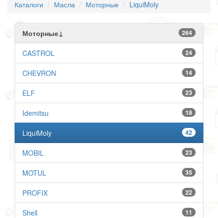
Каталоги
Масла
Моторные
LiquiMoly
Моторные↓
264
CASTROL
24
CHEVRON
14
ELF
23
Idemitsu
18
LiquiMoly
42
MOBIL
23
MOTUL
35
PROFIX
22
Shell
11