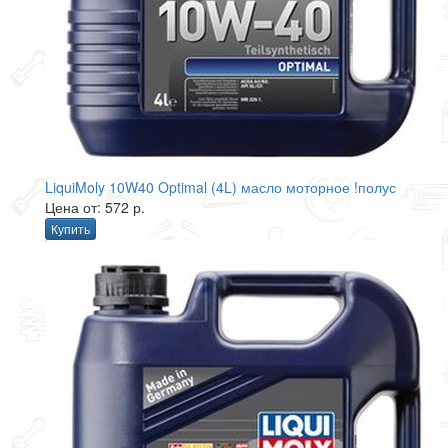
LiquiMoly 10W40 Optimal (4L) масло моторное !полус
Цена от: 572 р.
Купить