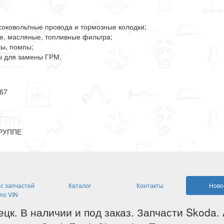
ысоковольтные провода и тормозные колодки;
ые, масляные, топливные фильтра;
ты, помпы;
ты для замены ГРМ.
-67
РУППЕ
с запчастей
Каталог
Контакты
Ново
по VIN
ецк. В наличии и под заказ. Запчасти Skoda.