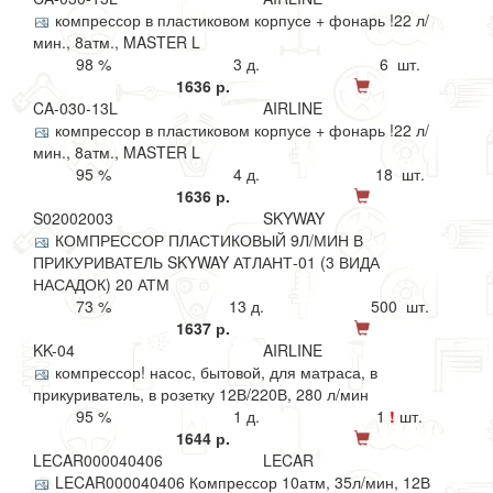
компрессор в пластиковом корпусе + фонарь !22 л/
мин., 8атм., MASTER L
98 %
3 д.
6 шт.
1636 р.
CA-030-13L
AIRLINE
компрессор в пластиковом корпусе + фонарь !22 л/
мин., 8атм., MASTER L
95 %
4 д.
18 шт.
1636 р.
S02002003
SKYWAY
КОМПРЕССОР ПЛАСТИКОВЫЙ 9Л/МИН В
ПРИКУРИВАТЕЛЬ SKYWAY АТЛАНТ-01 (3 ВИДА
НАСАДОК) 20 АТМ
73 %
13 д.
500 шт.
1637 р.
KK-04
AIRLINE
компрессор! насос, бытовой, для матраса, в
прикуриватель, в розетку 12В/220В, 280 л/мин
95 %
1 д.
1
!
шт.
1644 р.
LECAR000040406
LECAR
LECAR000040406 Компрессор 10атм, 35л/мин, 12В