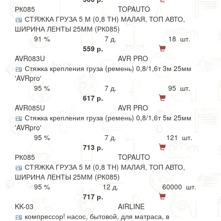
РК085
TOPAUTO
СТЯЖКА ГРУЗА 5 М (0,8 ТН) МАЛАЯ, ТОП АВТО,
ШИРИНА ЛЕНТЫ 25ММ (РК085)
91 %
7 д.
18 шт.
559 р.
AVR083U
AVR PRO
Стяжка крепления груза (ремень) 0,8/1,6т 3м 25мм
'AVRpro'
95 %
7 д.
95 шт.
617 р.
AVR085U
AVR PRO
Стяжка крепления груза (ремень) 0,8/1,6т 5м 25мм
'AVRpro'
95 %
7 д.
121 шт.
713 р.
РК085
TOPAUTO
СТЯЖКА ГРУЗА 5 М (0,8 ТН) МАЛАЯ, ТОП АВТО,
ШИРИНА ЛЕНТЫ 25ММ (РК085)
95 %
12 д.
60000 шт.
717 р.
KK-03
AIRLINE
компрессор! насос, бытовой, для матраса, в