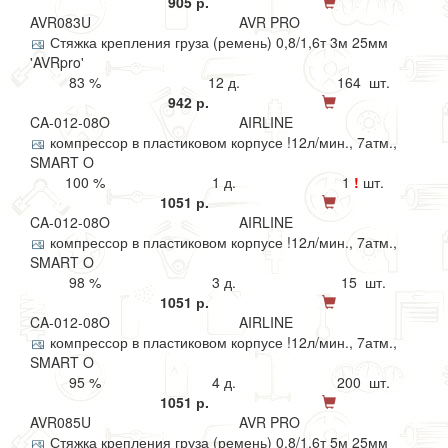
905 р.
AVR083U
AVR PRO
Стяжка крепления груза (ремень) 0,8/1,6т 3м 25мм
'AVRpro'
83 %
12 д.
164 шт.
942 р.
CA-012-08O
AIRLINE
компрессор в пластиковом корпусе !12л/мин., 7атм.,
SMART O
100 %
1 д.
1
!
шт.
1051 р.
CA-012-08O
AIRLINE
компрессор в пластиковом корпусе !12л/мин., 7атм.,
SMART O
98 %
3 д.
15 шт.
1051 р.
CA-012-08O
AIRLINE
компрессор в пластиковом корпусе !12л/мин., 7атм.,
SMART O
95 %
4 д.
200 шт.
1051 р.
AVR085U
AVR PRO
Стяжка крепления груза (ремень) 0,8/1,6т 5м 25мм