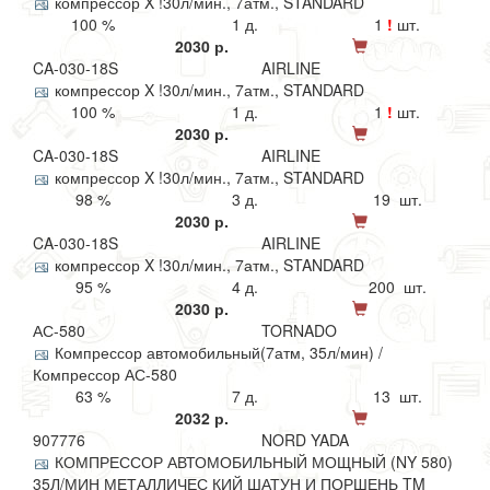
компрессор X !30л/мин., 7атм., STANDARD
100 %
1 д.
1
!
шт.
2030 р.
CA-030-18S
AIRLINE
компрессор X !30л/мин., 7атм., STANDARD
100 %
1 д.
1
!
шт.
2030 р.
CA-030-18S
AIRLINE
компрессор X !30л/мин., 7атм., STANDARD
98 %
3 д.
19 шт.
2030 р.
CA-030-18S
AIRLINE
компрессор X !30л/мин., 7атм., STANDARD
95 %
4 д.
200 шт.
2030 р.
АС-580
TORNADO
Компрессор автомобильный(7атм, 35л/мин) /
Компрессор АС-580
63 %
7 д.
13 шт.
2032 р.
907776
NORD YADA
КОМПРЕССОР АВТОМОБИЛЬНЫЙ МОЩНЫЙ (NY 580)
35Л/МИН МЕТАЛЛИЧЕС КИЙ ШАТУН И ПОРШЕНЬ TM