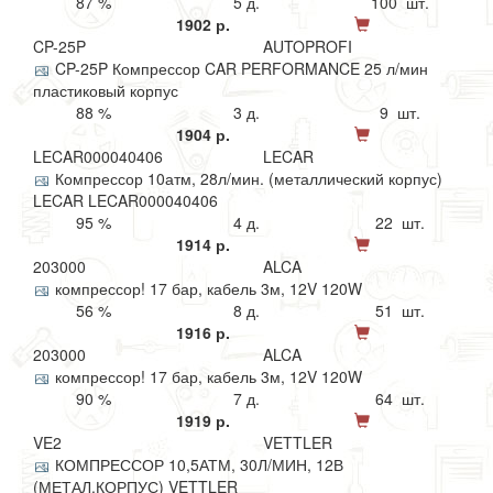
87 %
5 д.
100 шт.
1902 р.
CP-25P
AUTOPROFI
CP-25P Компрессор CAR PERFORMANCE 25 л/мин
пластиковый корпус
88 %
3 д.
9 шт.
1904 р.
LECAR000040406
LECAR
Компрессор 10атм, 28л/мин. (металлический корпус)
LECAR LECAR000040406
95 %
4 д.
22 шт.
1914 р.
203000
ALCA
компрессор! 17 бар, кабель 3м, 12V 120W
56 %
8 д.
51 шт.
1916 р.
203000
ALCA
компрессор! 17 бар, кабель 3м, 12V 120W
90 %
7 д.
64 шт.
1919 р.
VE2
VETTLER
КОМПРЕССОР 10,5АТМ, 30Л/МИН, 12В
(МЕТАЛ.КОРПУС) VETTLER