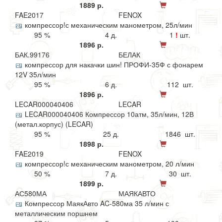
1889 р.
FAE2017
FENOX
компрессор!с механическим манометром, 25л/мин
95 %
4 д.
1
!
шт.
1896 р.
БАК.99176
БЕЛАК
компрессор для накачки шин! ПРОФИ-35Ф с фонарем
12V 35л/мин
95 %
6 д.
112 шт.
1896 р.
LECAR000040406
LECAR
LECAR000040406 Компрессор 10атм, 35л/мин, 12В
(метал.корпус) (LECAR)
95 %
25 д.
1846 шт.
1898 р.
FAE2019
FENOX
компрессор!с механическим манометром, 20 л/мин
50 %
7 д.
30 шт.
1899 р.
АС580МА
МАЯКАВТО
Компрессор МаякАвто AC-580ма 35 л/мин с
металлическим поршнем