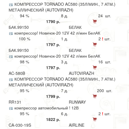
КОМПРЕССОР TORNADO AC580 (35Л/МИН., 7 АТМ.)
МЕТАЛЛИЧЕСКИЙ (AUTOVIRAZH)
94 %
8 д.
24 шт.
1790 р.
БАК.99150
БЕЛАК
компрессор! Новичок-20 12V 42 л/мин БелАК
100 %
1 д.
2
!
шт.
1797 р.
БАК.99150
БЕЛАК
компрессор! Новичок-20 12V 42 л/мин БелАК
98 %
3 д.
16 шт.
1797 р.
AC-580B
AUTOVIRAZH
КОМПРЕССОР TORNADO AC580 (35Л/МИН., 7 АТМ.)
МЕТАЛЛИЧЕСКИЙ (AUTOVIRAZH)
95 %
7 д.
200 шт.
1799 р.
RR131
RUNWAY
компрессор автомобильный ! 12В
95 %
6 д.
2
!
шт.
1822 р.
CA-030-19S
AIRLINE