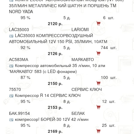
35Л/МИН МЕТАЛЛИЧЕС КИЙ ШАТУН И ПОРШЕНЬ TM
NORD YADA
95 %
5 д.
6 шт.
2120 р.
LAC35003
LARIOMI
LAC35003 КОМПРЕССОРВОЗДУШНЫЙ
АВТОМОБИЛЬНЫЙ 12V 150 PSI, 35ЛМИН, 10АТМ
92 %
5 д.
744 шт.
2126 р.
АС583МА
МАЯКАВТО
Компрессор автомобильный 35 л/мин, 10 атм
'МАЯКАВТО' 583 (с LED фонарем)
87 %
5 д.
100 шт.
2150 р.
75570
СЕРВИС КЛЮЧ
Компрессор R 14 СЕРВИС КЛЮЧ
95 %
8 д.
12 шт.
2153 р.
БАК.99154
БЕЛАК
компрессор! БОРЕЙ-30 12V 42 л/мин
95 %
8 д.
25 шт.
2169 р.