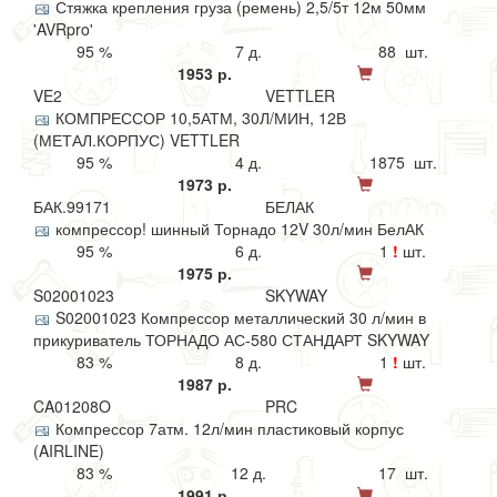
Стяжка крепления груза (ремень) 2,5/5т 12м 50мм
'AVRpro'
95 %
7 д.
88 шт.
1953 р.
VE2
VETTLER
КОМПРЕССОР 10,5АТМ, 30Л/МИН, 12В
(МЕТАЛ.КОРПУС) VETTLER
95 %
4 д.
1875 шт.
1973 р.
БАК.99171
БЕЛАК
компрессор! шинный Торнадо 12V 30л/мин БелАК
95 %
6 д.
1
!
шт.
1975 р.
S02001023
SKYWAY
S02001023 Компрессор металлический 30 л/мин в
прикуриватель ТОРНАДО АС-580 СТАНДАРТ SKYWAY
83 %
8 д.
1
!
шт.
1987 р.
CA01208O
PRC
Компрессор 7атм. 12л/мин пластиковый корпус
(AIRLINE)
83 %
12 д.
17 шт.
1991 р.