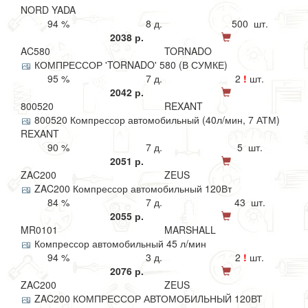
NORD YADA
94 %
8 д.
500 шт.
2038 р.
AC580
TORNADO
КОМПРЕССОР 'TORNADO' 580 (В СУМКЕ)
95 %
7 д.
2
!
шт.
2042 р.
800520
REXANT
800520 Компрессор автомобильный (40л/мин, 7 АТМ)
REXANT
90 %
7 д.
5 шт.
2051 р.
ZAC200
ZEUS
ZAC200 Компрессор автомобильный 120Вт
84 %
7 д.
43 шт.
2055 р.
MR0101
MARSHALL
Компрессор автомобильный 45 л/мин
94 %
3 д.
2
!
шт.
2076 р.
ZAC200
ZEUS
ZAC200 КОМПРЕССОР АВТОМОБИЛЬНЫЙ 120ВТ