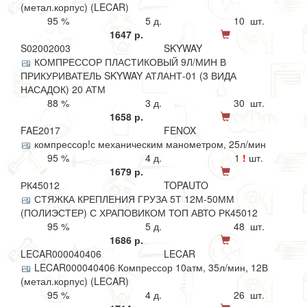
(метал.корпус) (LECAR)
95 %
5 д.
10 шт.
1647 р.
S02002003
SKYWAY
КОМПРЕССОР ПЛАСТИКОВЫЙ 9Л/МИН В
ПРИКУРИВАТЕЛЬ SKYWAY АТЛАНТ-01 (3 ВИДА
НАСАДОК) 20 АТМ
88 %
3 д.
30 шт.
1658 р.
FAE2017
FENOX
компрессор!с механическим манометром, 25л/мин
95 %
4 д.
1
!
шт.
1679 р.
РК45012
TOPAUTO
СТЯЖКА КРЕПЛЕНИЯ ГРУЗА 5Т 12М-50ММ
(ПОЛИЭСТЕР) С ХРАПОВИКОМ ТОП АВТО РК45012
95 %
5 д.
48 шт.
1686 р.
LECAR000040406
LECAR
LECAR000040406 Компрессор 10атм, 35л/мин, 12В
(метал.корпус) (LECAR)
95 %
4 д.
26 шт.