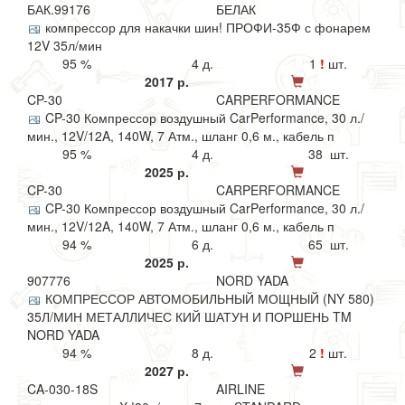
БАК.99176
БЕЛАК
компрессор для накачки шин! ПРОФИ-35Ф с фонарем
12V 35л/мин
95 %
4 д.
1
!
шт.
2017 р.
CP-30
CARPERFORMANCE
CP-30 Компрессор воздушный CarPerformance, 30 л./
мин., 12V/12A, 140W, 7 Атм., шланг 0,6 м., кабель п
95 %
4 д.
38 шт.
2025 р.
CP-30
CARPERFORMANCE
CP-30 Компрессор воздушный CarPerformance, 30 л./
мин., 12V/12A, 140W, 7 Атм., шланг 0,6 м., кабель п
94 %
6 д.
65 шт.
2025 р.
907776
NORD YADA
КОМПРЕССОР АВТОМОБИЛЬНЫЙ МОЩНЫЙ (NY 580)
35Л/МИН МЕТАЛЛИЧЕС КИЙ ШАТУН И ПОРШЕНЬ TM
NORD YADA
94 %
8 д.
2
!
шт.
2027 р.
CA-030-18S
AIRLINE