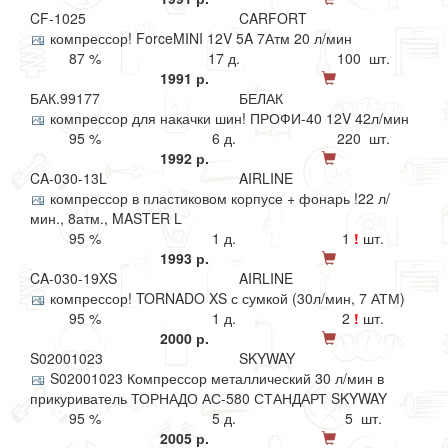
CF-1025
CARFORT
компрессор! ForceMINI 12V 5A 7Атм 20 л/мин
87 %
17 д.
100 шт.
1991 р.
БАК.99177
БЕЛАК
компрессор для накачки шин! ПРОФИ-40 12V 42л/мин
95 %
6 д.
220 шт.
1992 р.
CA-030-13L
AIRLINE
компрессор в пластиковом корпусе + фонарь !22 л/
мин., 8атм., MASTER L
95 %
1 д.
1
!
шт.
1993 р.
CA-030-19XS
AIRLINE
компрессор! TORNADO XS с сумкой (30л/мин, 7 АТМ)
95 %
1 д.
2
!
шт.
2000 р.
S02001023
SKYWAY
S02001023 Компрессор металлический 30 л/мин в
прикуриватель ТОРНАДО АС-580 СТАНДАРТ SKYWAY
95 %
5 д.
5 шт.
2005 р.