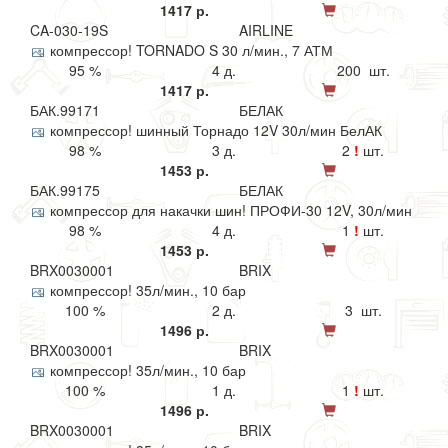
1417 р.
CA-030-19S
AIRLINE
компрессор! TORNADO S 30 л/мин., 7 АТМ
95 %
4 д.
200 шт.
1417 р.
БАК.99171
БЕЛАК
компрессор! шинный Торнадо 12V 30л/мин БелАК
98 %
3 д.
2
!
шт.
1453 р.
БАК.99175
БЕЛАК
компрессор для накачки шин! ПРОФИ-30 12V, 30л/мин
98 %
4 д.
1
!
шт.
1453 р.
BRX0030001
BRIX
компрессор! 35л/мин., 10 бар
100 %
2 д.
3 шт.
1496 р.
BRX0030001
BRIX
компрессор! 35л/мин., 10 бар
100 %
1 д.
1
!
шт.
1496 р.
BRX0030001
BRIX