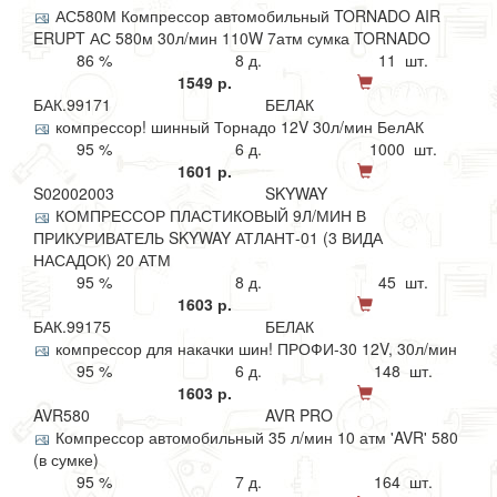
АС580М Компрессор автомобильный TORNADO AIR
ERUPT АС 580м 30л/мин 110W 7атм сумка TORNADO
86 %
8 д.
11 шт.
1549 р.
БАК.99171
БЕЛАК
компрессор! шинный Торнадо 12V 30л/мин БелАК
95 %
6 д.
1000 шт.
1601 р.
S02002003
SKYWAY
КОМПРЕССОР ПЛАСТИКОВЫЙ 9Л/МИН В
ПРИКУРИВАТЕЛЬ SKYWAY АТЛАНТ-01 (3 ВИДА
НАСАДОК) 20 АТМ
95 %
8 д.
45 шт.
1603 р.
БАК.99175
БЕЛАК
компрессор для накачки шин! ПРОФИ-30 12V, 30л/мин
95 %
6 д.
148 шт.
1603 р.
AVR580
AVR PRO
Компрессор автомобильный 35 л/мин 10 атм 'AVR' 580
(в сумке)
95 %
7 д.
164 шт.