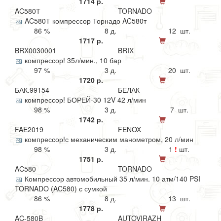
1714 р.
AC580Т
TORNADO
AC580Т компрессор Торнадо AC580т
86 %
8 д.
12 шт.
1717 р.
BRX0030001
BRIX
компрессор! 35л/мин., 10 бар
97 %
3 д.
20 шт.
1720 р.
БАК.99154
БЕЛАК
компрессор! БОРЕЙ-30 12V 42 л/мин
98 %
3 д.
7 шт.
1742 р.
FAE2019
FENOX
компрессор!с механическим манометром, 20 л/мин
98 %
3 д.
1
!
шт.
1751 р.
AC580
TORNADO
Компрессор автомобильный 35 л/мин. 10 атм/140 PSI
TORNADO (AC580) с сумкой
86 %
8 д.
13 шт.
1778 р.
AC-580B
AUTOVIRAZH