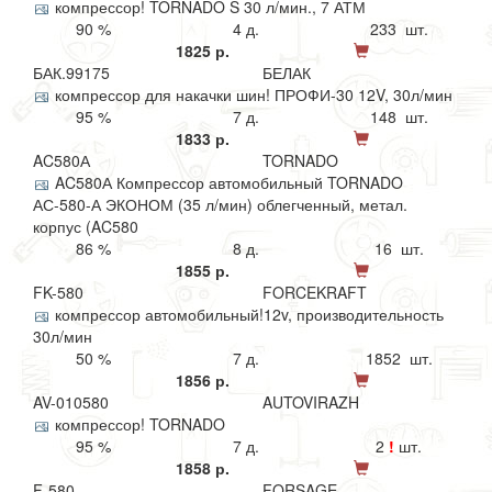
компрессор! TORNADO S 30 л/мин., 7 АТМ
90 %
4 д.
233 шт.
1825 р.
БАК.99175
БЕЛАК
компрессор для накачки шин! ПРОФИ-30 12V, 30л/мин
95 %
7 д.
148 шт.
1833 р.
AC580А
TORNADO
AC580А Компрессор автомобильный TORNADO
АС-580-А ЭКОНОМ (35 л/мин) облегченный, метал.
корпус (AC580
86 %
8 д.
16 шт.
1855 р.
FK-580
FORCEKRAFT
компрессор автомобильный!12v, производительность
30л/мин
50 %
7 д.
1852 шт.
1856 р.
AV-010580
AUTOVIRAZH
компрессор! TORNADO
95 %
7 д.
2
!
шт.
1858 р.
F-580
FORSAGE