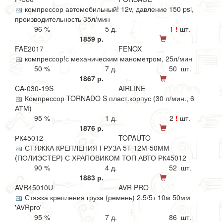
компрессор автомобильный! 12v, давление 150 psi,
производительность 35л/мин
96 %
5 д.
1
!
шт.
1859 р.
FAE2017
FENOX
компрессор!с механическим манометром, 25л/мин
50 %
7 д.
50 шт.
1867 р.
CA-030-19S
AIRLINE
Компрессор TORNADO S пласт.корпус (30 л/мин., 6
АТМ)
95 %
1 д.
2
!
шт.
1876 р.
РК45012
TOPAUTO
СТЯЖКА КРЕПЛЕНИЯ ГРУЗА 5Т 12М-50ММ
(ПОЛИЭСТЕР) С ХРАПОВИКОМ ТОП АВТО РК45012
90 %
4 д.
52 шт.
1883 р.
AVR45010U
AVR PRO
Стяжка крепления груза (ремень) 2,5/5т 10м 50мм
'AVRpro'
95 %
7 д.
86 шт.