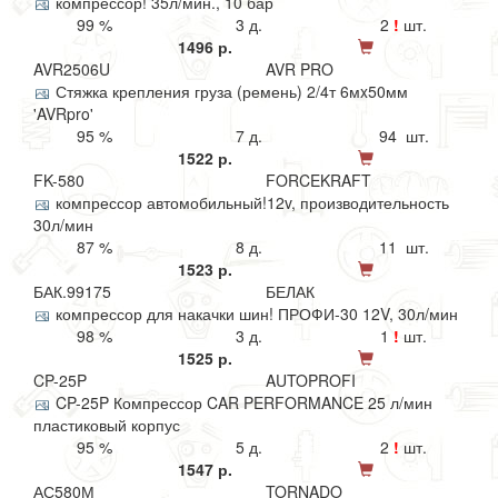
компрессор! 35л/мин., 10 бар
99 %
3 д.
2
!
шт.
1496 р.
AVR2506U
AVR PRO
Стяжка крепления груза (ремень) 2/4т 6мx50мм
'AVRpro'
95 %
7 д.
94 шт.
1522 р.
FK-580
FORCEKRAFT
компрессор автомобильный!12v, производительность
30л/мин
87 %
8 д.
11 шт.
1523 р.
БАК.99175
БЕЛАК
компрессор для накачки шин! ПРОФИ-30 12V, 30л/мин
98 %
3 д.
1
!
шт.
1525 р.
CP-25P
AUTOPROFI
CP-25P Компрессор CAR PERFORMANCE 25 л/мин
пластиковый корпус
95 %
5 д.
2
!
шт.
1547 р.
АС580М
TORNADO