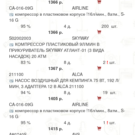
1366 р.
CA-016-09G
AIRLINE
компрессор в пластиковом корпусе !16л/мин., 8атм., S-
16 G
95 %
4 д.
200 шт.
1366 р.
S02002003
SKYWAY
КОМПРЕССОР ПЛАСТИКОВЫЙ 9Л/МИН В
ПРИКУРИВАТЕЛЬ SKYWAY АТЛАНТ-01 (3 ВИДА
НАСАДОК) 20 АТМ
83 %
8 д.
2
!
шт.
1367 р.
211100
ALCA
НАСОС ВОЗДУШНЫЙ ДЛЯ КЕМПИНГА 75 ВТ, 192 Л/
МИН, 3 АДАПТЕРА 12 В ALCA 211100
94 %
8 д.
19 шт.
1405 р.
CA-016-09G
AIRLINE
компрессор в пластиковом корпусе !16л/мин., 8атм., S-
16 G
95 %
4 д.
1
!
шт.
1415 р.
A80740S
AVS