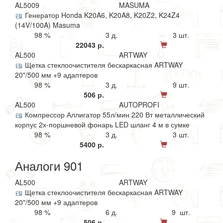
AL5009
MASUMA
Генератор Honda K20A6, K20A8, K20Z2, K24Z4
(14V/100A) Masuma
98 %
3 д.
3 шт.
22043 р.
AL500
ARTWAY
Щетка стеклоочистителя бескаркасная ARTWAY
20"/500 мм +9 адаптеров
98 %
3 д.
9 шт.
506 р.
AL500
AUTOPROFI
Компрессор Аллигатор 55л/мин 220 Вт металлический
корпус 2х-поршневой фонарь LED шланг 4 м в сумке
98 %
3 д.
3 шт.
5400 р.
Аналоги 901
AL500
ARTWAY
Щетка стеклоочистителя бескаркасная ARTWAY
20"/500 мм +9 адаптеров
98 %
6 д.
9 шт.
506 р.