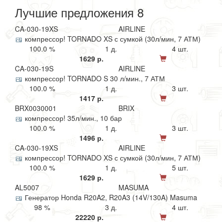
Лучшие предложения 8
CA-030-19XS
AIRLINE
компрессор! TORNADO XS с сумкой (30л/мин, 7 АТМ)
100.0 %
1 д.
4 шт.
1629 р.
CA-030-19S
AIRLINE
компрессор! TORNADO S 30 л/мин., 7 АТМ
100.0 %
1 д.
3 шт.
1417 р.
BRX0030001
BRIX
компрессор! 35л/мин., 10 бар
100.0 %
1 д.
3 шт.
1496 р.
CA-030-19XS
AIRLINE
компрессор! TORNADO XS с сумкой (30л/мин, 7 АТМ)
100.0 %
1 д.
5 шт.
1629 р.
AL5007
MASUMA
Генератор Honda R20A2, R20A3 (14V/130A) Masuma
98 %
3 д.
4 шт.
22220 р.