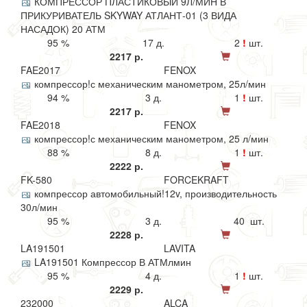
КОМПРЕССОР ПЛАСТИКОВЫЙ 9Л/МИН В
ПРИКУРИВАТЕЛЬ SKYWAY АТЛАНТ-01 (3 ВИДА
НАСАДОК) 20 АТМ
95 %
17 д.
2
!
шт.
2217 р.
FAE2017
FENOX
компрессор!с механическим манометром, 25л/мин
94 %
3 д.
1
!
шт.
2217 р.
FAE2018
FENOX
компрессор!с механическим манометром, 25 л/мин
88 %
8 д.
1
!
шт.
2222 р.
FK-580
FORCEKRAFT
компрессор автомобильный!12v, производительность
30л/мин
95 %
3 д.
40 шт.
2228 р.
LA191501
LAVITA
LA191501 Компрессор В АТМлмин
95 %
4 д.
1
!
шт.
2229 р.
232000
ALCA