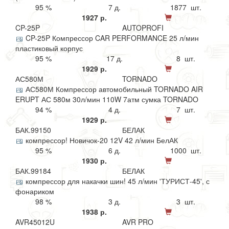
95 %
7 д.
1877 шт.
1927 р.
CP-25P
AUTOPROFI
CP-25P Компрессор CAR PERFORMANCE 25 л/мин
пластиковый корпус
95 %
17 д.
8 шт.
1929 р.
АС580М
TORNADO
АС580М Компрессор автомобильный TORNADO AIR
ERUPT АС 580м 30л/мин 110W 7атм сумка TORNADO
94 %
4 д.
7 шт.
1929 р.
БАК.99150
БЕЛАК
компрессор! Новичок-20 12V 42 л/мин БелАК
95 %
6 д.
1000 шт.
1930 р.
БАК.99184
БЕЛАК
компрессор для накачки шин! 45 л/мин 'ТУРИСТ-45', с
фонариком
98 %
3 д.
3 шт.
1938 р.
AVR45012U
AVR PRO