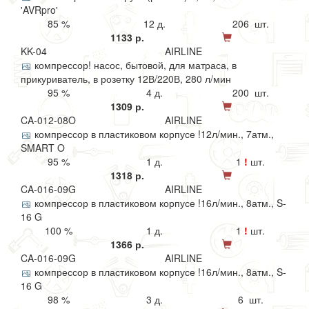
'AVRpro'
85 %
12 д.
206 шт.
1133 р.
KK-04
AIRLINE
компрессор! насос, бытовой, для матраса, в
прикуриватель, в розетку 12В/220В, 280 л/мин
95 %
4 д.
200 шт.
1309 р.
CA-012-08O
AIRLINE
компрессор в пластиковом корпусе !12л/мин., 7атм.,
SMART O
95 %
1 д.
1
!
шт.
1318 р.
CA-016-09G
AIRLINE
компрессор в пластиковом корпусе !16л/мин., 8атм., S-
16 G
100 %
1 д.
1
!
шт.
1366 р.
CA-016-09G
AIRLINE
компрессор в пластиковом корпусе !16л/мин., 8атм., S-
16 G
98 %
3 д.
6 шт.