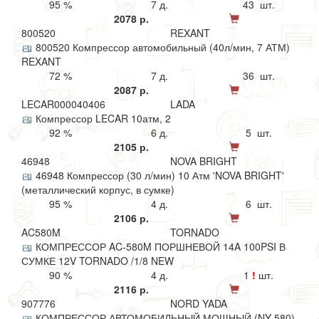
95 %
7 д.
43 шт.
2078 р.
800520
REXANT
800520 Компрессор автомобильный (40л/мин, 7 АТМ)
REXANT
72 %
7 д.
36 шт.
2087 р.
LECAR000040406
LADA
Компрессор LECAR 10атм, 2
92 %
6 д.
5 шт.
2105 р.
46948
NOVA BRIGHT
46948 Компрессор (30 л/мин) 10 Атм 'NOVA BRIGHT'
(металлический корпус, в сумке)
95 %
4 д.
6 шт.
2106 р.
AC580M
TORNADO
КОМПРЕССОР AC-580M ПОРШНЕВОЙ 14A 100PSI В
СУМКЕ 12V TORNADO /1/8 NEW
90 %
4 д.
1
!
шт.
2116 р.
907776
NORD YADA
КОМПРЕССОР АВТОМОБИЛЬНЫЙ МОЩНЫЙ (NY 580)