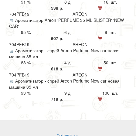
91 %
8 д.
16 шт.
538 р.
704PFB19
AREON
Ароматизатор Areon 'PERFUME 35 ML BLISTER' 'NEW
CAR'
95 %
6 д.
9 шт.
607 р.
704PFB19
AREON
Ароматизатор - спрей Areon Perfume New car новая
машина 35 мл
88 %
4 д.
50 шт.
618 р.
704PFB19
AREON
Ароматизатор - спрей Areon Perfume New car новая
машина 35 мл
93 %
9 д.
100 шт.
719 р.
О Компании