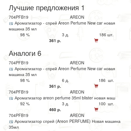
Лучшие предложения 1
704PFB19
AREON
Ароматизатор - спрей Areon Perfume New car новая
машина 35 мл
98 %
3 д.
186 шт.
361 р.
Аналоги 6
704PFB19
AREON
Ароматизатор - спрей Areon Perfume New car новая
машина 35 мл
98 %
6 д.
186 шт.
361 р.
704PFB19
AREON
Ароматизатор areon perfume 35ml blister новая маш
92 %
3 д.
100 шт.
460 р.
704PFB19
AREON
Ароматизатор спрей (Areon PERFUME) Новая машина
35мл