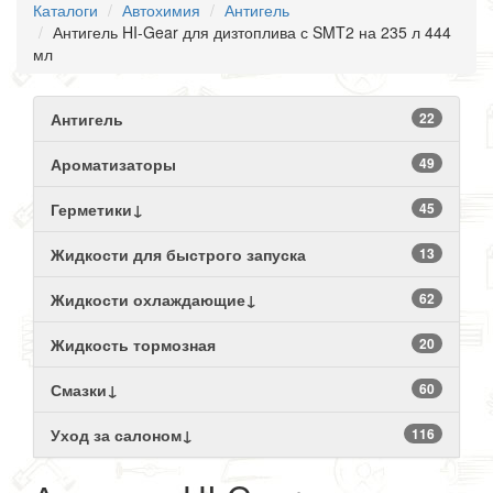
Каталоги
Автохимия
Антигель
Антигель HI-Gear для дизтоплива с SMT2 на 235 л 444
мл
Антигель
22
Ароматизаторы
49
Герметики↓
45
Жидкости для быстрого запуска
13
Жидкости охлаждающие↓
62
Жидкость тормозная
20
Смазки↓
60
Уход за салоном↓
116