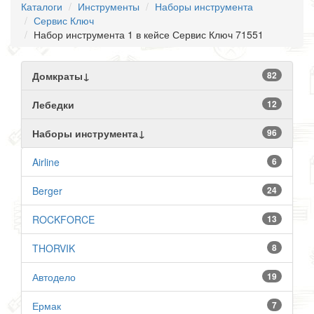
Каталоги
Инструменты
Наборы инструмента
Сервис Ключ
Набор инструмента 1 в кейсе Сервис Ключ 71551
Домкраты↓
82
Лебедки
12
Наборы инструмента↓
96
Airline
6
Berger
24
ROCKFORCE
13
THORVIK
8
Автодело
19
Ермак
7