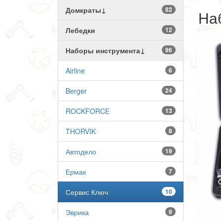
Домкраты↓
82
На
Лебедки
12
Наборы инструмента↓
96
Airline
6
Berger
24
ROCKFORCE
13
THORVIK
8
Автодело
19
Ермак
7
Сервис Ключ
10
Эврика
9