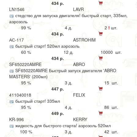
434 р.
LN1546
LAVR
стедство для запуска двигателя! быстрый старт, 335мл,
аэрозоль
99 %
4 д.
2
!
шт.
434 р.
АС-117
ASTROHIM
быстрый старт! 520мл аэрозоль
60 %
12 д.
10000 шт.
434 р.
SF650220AMRE
ABRO
SF650220AMRE Быстрый запуск двигателя 'ABRO
MASTERS' (200мл)
95 %
3 д.
15 шт.
447 р.
411040018
FELIX
быстрый старт! 335мл
95 %
4 д.
86 шт.
449 р.
KR-996
KERRY
жидкость для быстрого старта! аэрозоль 520мл
100 %
3 д.
42 шт.