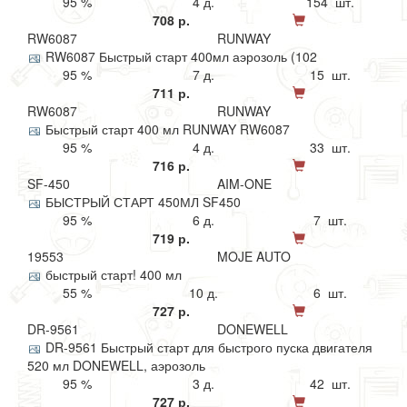
95 %
4 д.
154 шт.
708 р.
RW6087
RUNWAY
RW6087 Быстрый старт 400мл аэрозоль (102
95 %
7 д.
15 шт.
711 р.
RW6087
RUNWAY
Быстрый старт 400 мл RUNWAY RW6087
95 %
4 д.
33 шт.
716 р.
SF-450
AIM-ONE
БЫСТРЫЙ СТАРТ 450МЛ SF450
95 %
6 д.
7 шт.
719 р.
19553
MOJE AUTO
быстрый старт! 400 мл
55 %
10 д.
6 шт.
727 р.
DR-9561
DONEWELL
DR-9561 Быстрый старт для быстрого пуска двигателя
520 мл DONEWELL, аэрозоль
95 %
3 д.
42 шт.
727 р.