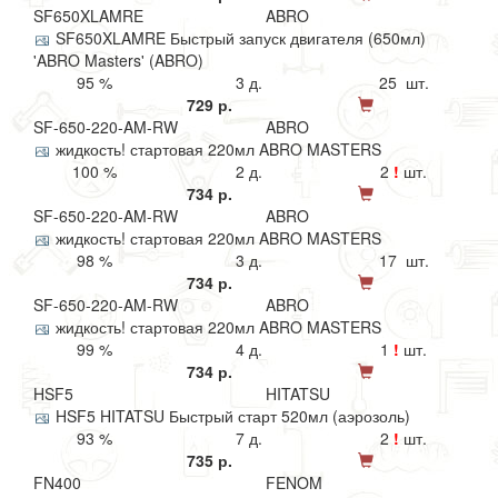
SF650XLAMRE
ABRO
SF650XLAMRE Быстрый запуск двигателя (650мл)
'ABRO Masters' (ABRO)
95 %
3 д.
25 шт.
729 р.
SF-650-220-AM-RW
ABRO
жидкость! стартовая 220мл ABRO MASTERS
100 %
2 д.
2
!
шт.
734 р.
SF-650-220-AM-RW
ABRO
жидкость! стартовая 220мл ABRO MASTERS
98 %
3 д.
17 шт.
734 р.
SF-650-220-AM-RW
ABRO
жидкость! стартовая 220мл ABRO MASTERS
99 %
4 д.
1
!
шт.
734 р.
HSF5
HITATSU
HSF5 HITATSU Быстрый старт 520мл (аэрозоль)
93 %
7 д.
2
!
шт.
735 р.
FN400
FENOM