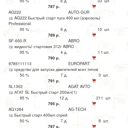
95 %
6 д.
33 шт.
787 р.
AG222
AUTO-GUR
AG222 Быстрый старт пуск 400 мл (аэрозоль)
Professional
95 %
6 д.
10 шт.
789 р.
SF-650-R
ABRO
жидкость! стартовая 312г ABRO
95 %
4 д.
1
!
шт.
790 р.
9785111113
EUROPART
средство для запуска двигателей всех типов
50 %
7 д.
3 шт.
791 р.
SL1302
AGAT AVTO
АГАТ SL Быстрый старт 200мл(1)
95 %
12 д.
211 шт.
795 р.
AG1284
AG-TECH
Быстрый старт 400мл спрей
50 %
7 д.
8 шт.
797 р.