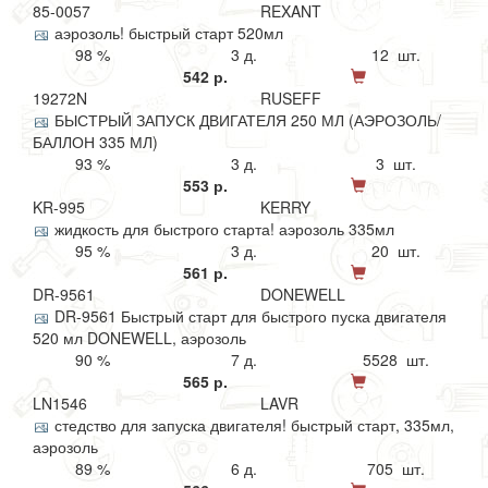
85-0057
REXANT
аэрозоль! быстрый старт 520мл
98 %
3 д.
12 шт.
542 р.
19272N
RUSEFF
БЫСТРЫЙ ЗАПУСК ДВИГАТЕЛЯ 250 МЛ (АЭРОЗОЛЬ/
БАЛЛОН 335 МЛ)
93 %
3 д.
3 шт.
553 р.
KR-995
KERRY
жидкость для быстрого старта! аэрозоль 335мл
95 %
3 д.
20 шт.
561 р.
DR-9561
DONEWELL
DR-9561 Быстрый старт для быстрого пуска двигателя
520 мл DONEWELL, аэрозоль
90 %
7 д.
5528 шт.
565 р.
LN1546
LAVR
стедство для запуска двигателя! быстрый старт, 335мл,
аэрозоль
89 %
6 д.
705 шт.