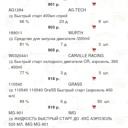
901 р.
AG1284
AG-TECH
Быстрый старт 400мл спрей
66 %
23 д.
8 шт.
903 р.
189011
WURTH
Средство для запуска двигателя /200ml/
81 %
7 д.
3 шт.
905 р.
W0320441
CARVILLE RACING
Быстрый старт холодного двигателя CR, аэрозоль, 360
, 400ml
77 %
3 д.
3 шт.
918 р.
110540
GRASS
110540 110540 GraSS Быстрый старт (аэрозоль 400
мл)
89 %
6 д.
50 шт.
919 р.
MG-901
IMG
ЖИДКОСТЬ БЫСТРЫЙ СТАРТ ДО -65C АЭРОЗОЛЬ
520 МЛ. IMG MG-901