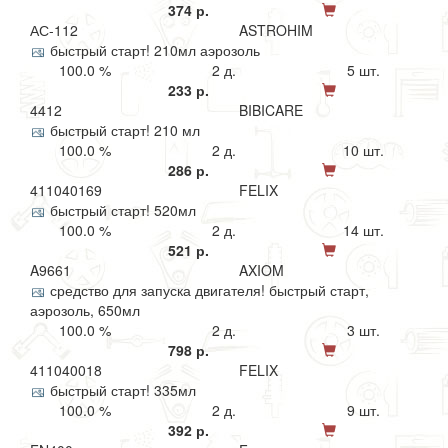
374 р.
АС-112
ASTROHIM
быстрый старт! 210мл аэрозоль
100.0 %
2 д.
5 шт.
233 р.
4412
BIBICARE
быстрый старт! 210 мл
100.0 %
2 д.
10 шт.
286 р.
411040169
FELIX
быстрый старт! 520мл
100.0 %
2 д.
14 шт.
521 р.
A9661
AXIOM
средство для запуска двигателя! быстрый старт,
аэрозоль, 650мл
100.0 %
2 д.
3 шт.
798 р.
411040018
FELIX
быстрый старт! 335мл
100.0 %
2 д.
9 шт.
392 р.