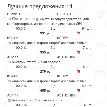
Лучшие предложения 14
HG3319
HI-GEAR
SX312 100 !286g 'Быстрый запуск двигателя' для
карбюраторных, инжекторных и дизельных ДВС
100.0 %
2 д.
91 шт.
931 р.
KR-995
KERRY
жидкость для быстрого старта! аэрозоль 335мл
100.0 %
2 д.
7 шт.
355 р.
АС-111
ASTROHIM
быстрый старт! 335мл аэрозоль
100.0 %
2 д.
6 шт.
279 р.
KR-996
KERRY
жидкость для быстрого старта! аэрозоль 520мл
100.0 %
2 д.
42 шт.
455 р.
АС-117
ASTROHIM
быстрый старт! 520мл аэрозоль
100.0 %
2 д.
14 шт.