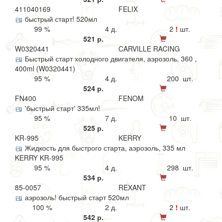
411040169
FELIX
быстрый старт! 520мл
99 %
4 д.
2
!
шт.
521 р.
W0320441
CARVILLE RACING
Быстрый старт холодного двигателя, аэрозоль, 360 ,
400ml (W0320441)
95 %
4 д.
200 шт.
524 р.
FN400
FENOM
'быстрый старт' 335мл!
95 %
7 д.
10 шт.
525 р.
KR-995
KERRY
Жидкость для быстрого старта, аэрозоль, 335 мл
KERRY KR-995
95 %
4 д.
298 шт.
534 р.
85-0057
REXANT
аэрозоль! быстрый старт 520мл
100 %
2 д.
2
!
шт.
542 р.