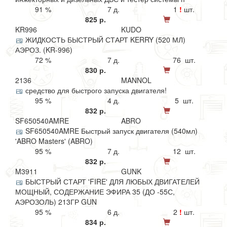
91 %
7 д.
1
!
шт.
825 р.
KR996
KUDO
ЖИДКОСТЬ БЫСТРЫЙ СТАРТ KERRY (520 МЛ)
АЭРОЗ. (KR-996)
72 %
7 д.
76 шт.
830 р.
2136
MANNOL
средство для быстрого запуска двигателя!
95 %
4 д.
5 шт.
832 р.
SF650540AMRE
ABRO
SF650540AMRE Быстрый запуск двигателя (540мл)
'ABRO Masters' (ABRO)
95 %
7 д.
12 шт.
832 р.
M3911
GUNK
БЫСТРЫЙ СТАРТ 'FIRE' ДЛЯ ЛЮБЫХ ДВИГАТЕЛЕЙ
МОЩНЫЙ, СОДЕРЖАНИЕ ЭФИРА 35 (ДО -55С,
АЭРОЗОЛЬ) 213ГР GUN
95 %
6 д.
2
!
шт.
834 р.