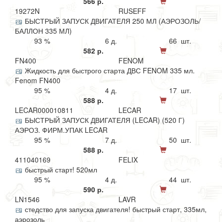
566 р.
19272N
RUSEFF
БЫСТРЫЙ ЗАПУСК ДВИГАТЕЛЯ 250 МЛ (АЭРОЗОЛЬ/
БАЛЛОН 335 МЛ)
93 %
6 д.
66 шт.
582 р.
FN400
FENOM
Жидкость для быстрого старта ДВС FENOM 335 мл.
Fenom FN400
95 %
4 д.
17 шт.
588 р.
LECAR000010811
LECAR
БЫСТРЫЙ ЗАПУСК ДВИГАТЕЛЯ (LECAR) (520 Г)
АЭРОЗ. ФИРМ.УПАК LECAR
95 %
7 д.
50 шт.
588 р.
411040169
FELIX
быстрый старт! 520мл
95 %
4 д.
44 шт.
590 р.
LN1546
LAVR
стедство для запуска двигателя! быстрый старт, 335мл,
аэрозоль