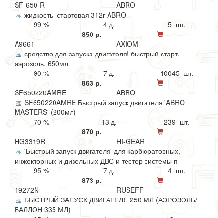
SF-650-R
ABRO
жидкость! стартовая 312г ABRO
99 %
4 д.
5 шт.
850 р.
A9661
AXIOM
средство для запуска двигателя! быстрый старт,
аэрозоль, 650мл
90 %
7 д.
10045 шт.
863 р.
SF650220AMRE
ABRO
SF650220AMRE Быстрый запуск двигателя 'ABRO
MASTERS' (200мл)
70 %
13 д.
239 шт.
870 р.
HG3319R
HI-GEAR
'Быстрый запуск двигателя' для карбюраторных,
инжекторных и дизельных ДВС и тестер системы п
95 %
7 д.
4 шт.
873 р.
19272N
RUSEFF
БЫСТРЫЙ ЗАПУСК ДВИГАТЕЛЯ 250 МЛ (АЭРОЗОЛЬ/
БАЛЛОН 335 МЛ)