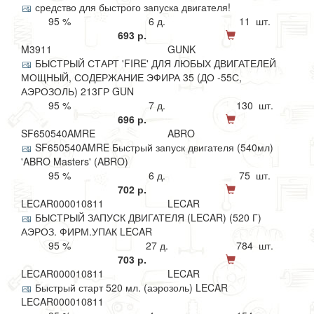
средство для быстрого запуска двигателя!
95 %
6 д.
11 шт.
693 р.
M3911
GUNK
БЫСТРЫЙ СТАРТ 'FIRE' ДЛЯ ЛЮБЫХ ДВИГАТЕЛЕЙ
МОЩНЫЙ, СОДЕРЖАНИЕ ЭФИРА 35 (ДО -55С,
АЭРОЗОЛЬ) 213ГР GUN
95 %
7 д.
130 шт.
696 р.
SF650540AMRE
ABRO
SF650540AMRE Быстрый запуск двигателя (540мл)
'ABRO Masters' (ABRO)
95 %
6 д.
75 шт.
702 р.
LECAR000010811
LECAR
БЫСТРЫЙ ЗАПУСК ДВИГАТЕЛЯ (LECAR) (520 Г)
АЭРОЗ. ФИРМ.УПАК LECAR
95 %
27 д.
784 шт.
703 р.
LECAR000010811
LECAR
Быстрый старт 520 мл. (аэрозоль) LECAR
LECAR000010811