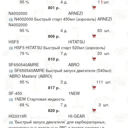
95 %
4 д.
1
!
шт.
801 р.
N4002000
ARNEZI
N4002000 Быстрый старт 450мл (аэрозоль) ARNEZI
N4002000
95 %
4 д.
83 шт.
806 р.
HSF5
HITATSU
HSF5 HITATSU Быстрый старт 520мл (аэрозоль)
79 %
7 д.
20 шт.
810 р.
SF650540AMRE
ABRO
SF650540AMRE Быстрый запуск двигателя (540мл)
'ABRO Masters' (ABRO)
95 %
3 д.
111 шт.
817 р.
SF-450
1NEW
1NEW Стартовая жидкость
68 %
7 д.
3 шт.
820 р.
HG3319R
HI-GEAR
'Быстрый запуск двигателя' для карбюраторных,
инжекторных и дизельных ДВС и тестер системы п