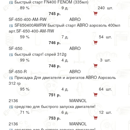
Быстрый старт FN400 FENOM (335мл)
89 %
9 д.
240 шт.
745 р.
SF-650-400-AM-RW
ABRO
SF650400AMRW Быстрый старт ABRO аэрозоль 400мл
арт.SF-650-400-AM-RW
59 %
7 д.
54 шт.
746 р.
SF-650
ABRO
быстрый старт! спрей 312g
99 %
4 д.
3 шт.
748 р.
SF-650-R
ABRO
Присадка Для двигателя и агрегатов ABRO Аэрозоль
312 гр
95 %
4 д.
64 шт.
751 р.
2136
MANNOL
средство для быстрого запуска двигателя!
71 %
6 д.
12 шт.
753 р.
2136
MANNOL
средство для быстрого запуска двигателя!