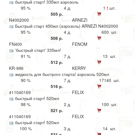
быстрый старт! 335мл аэрозоль
95 %
4 д.
1
!
шт.
505 р.
N4002000
ARNEZI
Быстрый старт 450мл (аэрозоль) ARNEZI N4002000
95 %
4 д.
600 шт.
508 р.
FN400
FENOM
'быстрый старт' 335мл!
91 %
7 д.
13 шт.
512 р.
KR-996
KERRY
жидкость для быстрого старта! аэрозоль 520мл
90 %
7 д.
17140 шт.
516 р.
411040169
FELIX
быстрый старт! 520мл
98 %
2 д.
100 шт.
521 р.
411040169
FELIX
быстрый старт! 520мл
100 %
3 д.
14 шт.
521 р.