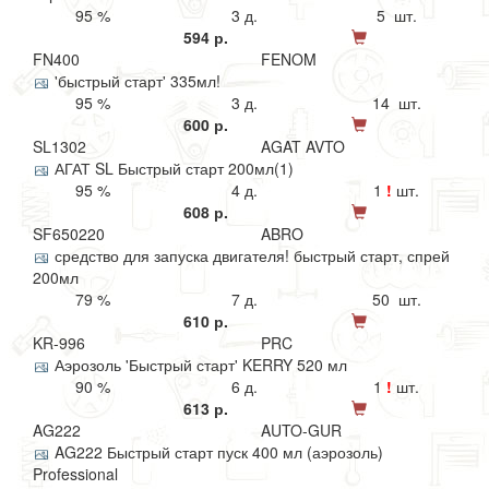
95 %
3 д.
5 шт.
594 р.
FN400
FENOM
'быстрый старт' 335мл!
95 %
3 д.
14 шт.
600 р.
SL1302
AGAT AVTO
АГАТ SL Быстрый старт 200мл(1)
95 %
4 д.
1
!
шт.
608 р.
SF650220
ABRO
средство для запуска двигателя! быстрый старт, спрей
200мл
79 %
7 д.
50 шт.
610 р.
KR-996
PRC
Аэрозоль 'Быстрый старт' KERRY 520 мл
90 %
6 д.
1
!
шт.
613 р.
AG222
AUTO-GUR
AG222 Быстрый старт пуск 400 мл (аэрозоль)
Professional