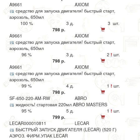
A9661
AXIOM
средство для запуска двигателя! быстрый старт,
аэрозоль, 650мл
100 %
3 д.
3 шт.
798 р.
A9661
AXIOM
средство для запуска двигателя! быстрый старт,
аэрозоль, 650мл
96 %
3 д.
2
!
шт.
798 р.
A9661
AXIOM
средство для запуска двигателя! быстрый старт,
аэрозоль, 650мл
99 %
4 д.
1
!
шт.
798 р.
SF-650-220-AM-RW
ABRO
жидкость! стартовая 220мл ABRO MASTERS
95 %
5 д.
1
!
шт.
799 р.
LECAR000010811
LECAR
БЫСТРЫЙ ЗАПУСК ДВИГАТЕЛЯ (LECAR) (520 Г)
АЭРОЗ. ФИРМ.УПАК LECAR