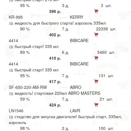
95 %
3 д.
3 шт.
396 р.
KR-995
KERRY
жидкость для быстрого старта! аэрозоль 335мл
90 %
7 д.
22339 шт.
402 р.
4414
BIBICARE
быстрый старт! 335 мл
89 %
6 д.
5460 шт.
410 р.
4414
BIBICARE
быстрый старт! 335 мл
95 %
7 д.
131 шт.
417 р.
SF-650-220-AM-RW
ABRO
жидкость! стартовая 220мл ABRO MASTERS
59 %
7 д.
21 шт.
424 р.
LN1546
LAVR
стедство для запуска двигателя! быстрый старт, 335мл,
аэрозоль
98 %
2 д.
100 шт.