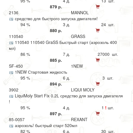
95 %
4 д.
13 шт.
879 р.
2136
MANNOL
средство для быстрого запуска двигателя!
94 %
3 д.
24 шт.
880 р.
110540
GRASS
110540 110540 GraSS Быстрый старт (аэрозоль 400
мл)
86 %
7 д.
27000 шт.
885 р.
SF-450
1NEW
1NEW Стартовая жидкость
95 %
6 д.
3 шт.
894 р.
3902
LIQUI MOLY
LiquiMoly Start Fix 0.2L средство для запуска двигателя
!
95 %
4 д.
1
!
шт.
897 р.
85-0057
REXANT
аэрозоль! быстрый старт 520мл
82 %
6 д.
30 шт.