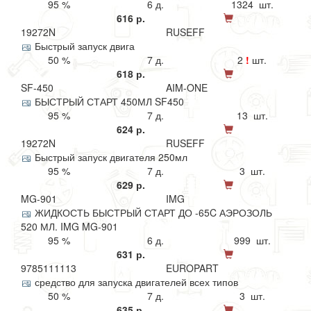
95 %
6 д.
1324 шт.
616 р.
19272N
RUSEFF
Быстрый запуск двига
50 %
7 д.
2
!
шт.
618 р.
SF-450
AIM-ONE
БЫСТРЫЙ СТАРТ 450МЛ SF450
95 %
7 д.
13 шт.
624 р.
19272N
RUSEFF
Быстрый запуск двигателя 250мл
95 %
7 д.
3 шт.
629 р.
MG-901
IMG
ЖИДКОСТЬ БЫСТРЫЙ СТАРТ ДО -65C АЭРОЗОЛЬ
520 МЛ. IMG MG-901
95 %
6 д.
999 шт.
631 р.
9785111113
EUROPART
средство для запуска двигателей всех типов
50 %
7 д.
3 шт.
635 р.