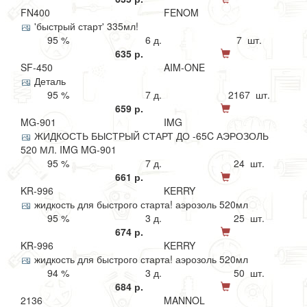
FN400
FENOM
'быстрый старт' 335мл!
95 %
6 д.
7 шт.
635 р.
SF-450
AIM-ONE
Деталь
95 %
7 д.
2167 шт.
659 р.
MG-901
IMG
ЖИДКОСТЬ БЫСТРЫЙ СТАРТ ДО -65C АЭРОЗОЛЬ
520 МЛ. IMG MG-901
95 %
7 д.
24 шт.
661 р.
KR-996
KERRY
жидкость для быстрого старта! аэрозоль 520мл
95 %
3 д.
25 шт.
674 р.
KR-996
KERRY
жидкость для быстрого старта! аэрозоль 520мл
94 %
3 д.
50 шт.
684 р.
2136
MANNOL