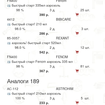
FN400
Fenom
Быстрый старт 335мл аэрозоль
98 %
3 д.
25 шт.
390 р.
4412
BIBICARE
быстрый старт! 210 мл
98.0 %
2 д.
3 шт.
286 р.
85-0057
REXANT
аэрозоль! быстрый старт 520мл
98.0 %
2 д.
12 шт.
542 р.
FN400
FENOM
Быстрый старт Fenom аэрозоль 335 мл
98 %
3 д.
81 шт.
367 р.
Аналоги 189
АС-112
ASTROHIM
быстрый старт! 210мл аэрозоль
100 %
3 д.
5 шт.
233 р.