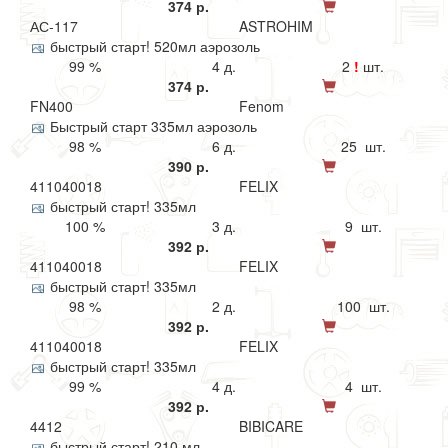
374 р.
АС-117
ASTROHIM
быстрый старт! 520мл аэрозоль
99 %
4 д.
2
!
шт.
374 р.
FN400
Fenom
Быстрый старт 335мл аэрозоль
98 %
6 д.
25 шт.
390 р.
411040018
FELIX
быстрый старт! 335мл
100 %
3 д.
9 шт.
392 р.
411040018
FELIX
быстрый старт! 335мл
98 %
2 д.
100 шт.
392 р.
411040018
FELIX
быстрый старт! 335мл
99 %
4 д.
4 шт.
392 р.
4412
BIBICARE
быстрый старт! 210 мл