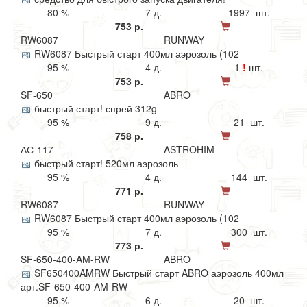
80 %
7 д.
1997 шт.
753 р.
RW6087
RUNWAY
RW6087 Быстрый старт 400мл аэрозоль (102
95 %
4 д.
1
!
шт.
753 р.
SF-650
ABRO
быстрый старт! спрей 312g
95 %
9 д.
21 шт.
758 р.
АС-117
ASTROHIM
быстрый старт! 520мл аэрозоль
95 %
4 д.
144 шт.
771 р.
RW6087
RUNWAY
RW6087 Быстрый старт 400мл аэрозоль (102
95 %
7 д.
300 шт.
773 р.
SF-650-400-AM-RW
ABRO
SF650400AMRW Быстрый старт ABRO аэрозоль 400мл
арт.SF-650-400-AM-RW
95 %
6 д.
20 шт.