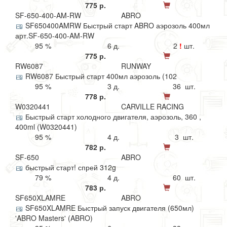
775 р.
SF-650-400-AM-RW
ABRO
SF650400AMRW Быстрый старт ABRO аэрозоль 400мл
арт.SF-650-400-AM-RW
95 %
6 д.
2
!
шт.
775 р.
RW6087
RUNWAY
RW6087 Быстрый старт 400мл аэрозоль (102
95 %
3 д.
36 шт.
778 р.
W0320441
CARVILLE RACING
Быстрый старт холодного двигателя, аэрозоль, 360 ,
400ml (W0320441)
95 %
4 д.
3 шт.
782 р.
SF-650
ABRO
быстрый старт! спрей 312g
79 %
4 д.
60 шт.
783 р.
SF650XLAMRE
ABRO
SF650XLAMRE Быстрый запуск двигателя (650мл)
'ABRO Masters' (ABRO)