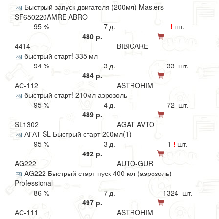
Быстрый запуск двигателя (200мл) Masters
SF650220AMRE ABRO
95 %
7 д.
!
шт.
480 р.
4414
BIBICARE
быстрый старт! 335 мл
94 %
3 д.
33 шт.
484 р.
АС-112
ASTROHIM
быстрый старт! 210мл аэрозоль
95 %
4 д.
72 шт.
489 р.
SL1302
AGAT AVTO
АГАТ SL Быстрый старт 200мл(1)
95 %
3 д.
1
!
шт.
492 р.
AG222
AUTO-GUR
AG222 Быстрый старт пуск 400 мл (аэрозоль)
Professional
86 %
7 д.
1324 шт.
497 р.
АС-111
ASTROHIM