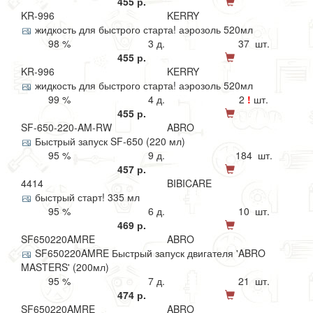
455 р.
KR-996
KERRY
жидкость для быстрого старта! аэрозоль 520мл
98 %
3 д.
37 шт.
455 р.
KR-996
KERRY
жидкость для быстрого старта! аэрозоль 520мл
99 %
4 д.
2
!
шт.
455 р.
SF-650-220-AM-RW
ABRO
Быстрый запуск SF-650 (220 мл)
95 %
9 д.
184 шт.
457 р.
4414
BIBICARE
быстрый старт! 335 мл
95 %
6 д.
10 шт.
469 р.
SF650220AMRE
ABRO
SF650220AMRE Быстрый запуск двигателя 'ABRO
MASTERS' (200мл)
95 %
7 д.
21 шт.
474 р.
SF650220AMRE
ABRO