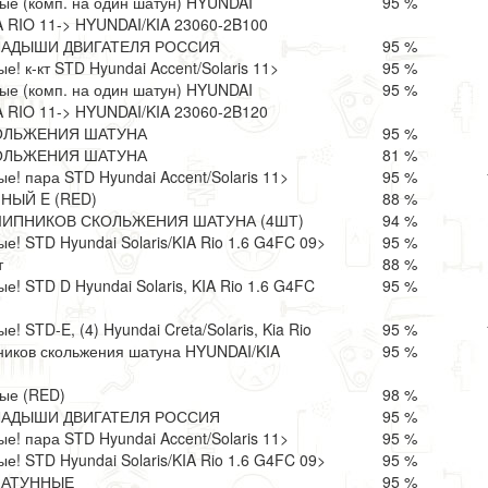
е (комп. на один шатун) HYUNDAI
95 %
A RIO 11-> HYUNDAI/KIA 23060-2B100
КЛАДЫШИ ДВИГАТЕЛЯ РОССИЯ
95 %
! к-кт STD Hyundai Accent/Solaris 11>
95 %
е (комп. на один шатун) HYUNDAI
95 %
A RIO 11-> HYUNDAI/KIA 23060-2B120
ОЛЬЖЕНИЯ ШАТУНА
95 %
ОЛЬЖЕНИЯ ШАТУНА
81 %
! пара STD Hyundai Accent/Solaris 11>
95 %
ЫЙ E (RED)
88 %
ИПНИКОВ СКОЛЬЖЕНИЯ ШАТУНА (4ШТ)
94 %
! STD Hyundai Solaris/KIA Rio 1.6 G4FC 09>
95 %
т
88 %
! STD D Hyundai Solaris, KIA Rio 1.6 G4FC
95 %
 STD-E, (4) Hyundai Creta/Solaris, Kia Rio
95 %
иков скольжения шатуна HYUNDAI/KIA
95 %
ые (RED)
98 %
КЛАДЫШИ ДВИГАТЕЛЯ РОССИЯ
95 %
! пара STD Hyundai Accent/Solaris 11>
95 %
! STD Hyundai Solaris/KIA Rio 1.6 G4FC 09>
95 %
ШАТУННЫЕ
95 %