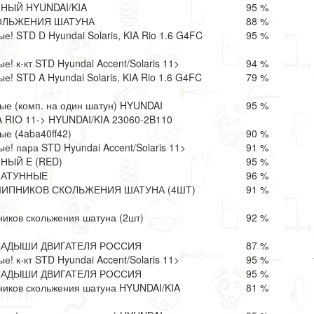
ЫЙ HYUNDAI/KIA
95 %
ОЛЬЖЕНИЯ ШАТУНА
88 %
! STD D Hyundai Solaris, KIA Rio 1.6 G4FC
95 %
! к-кт STD Hyundai Accent/Solaris 11>
94 %
! STD A Hyundai Solaris, KIA Rio 1.6 G4FC
79 %
е (комп. на один шатун) HYUNDAI
95 %
A RIO 11-> HYUNDAI/KIA 23060-2B110
е (4aba40ff42)
90 %
! пара STD Hyundai Accent/Solaris 11>
91 %
ЫЙ E (RED)
95 %
ШАТУННЫЕ
96 %
ИПНИКОВ СКОЛЬЖЕНИЯ ШАТУНА (4ШТ)
91 %
иков скольжения шатуна (2шт)
92 %
КЛАДЫШИ ДВИГАТЕЛЯ РОССИЯ
87 %
! к-кт STD Hyundai Accent/Solaris 11>
95 %
КЛАДЫШИ ДВИГАТЕЛЯ РОССИЯ
95 %
иков скольжения шатуна HYUNDAI/KIA
81 %