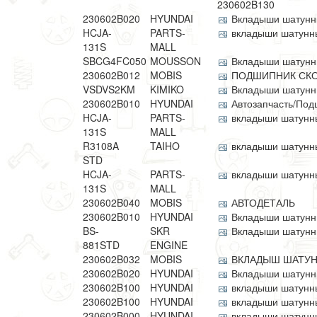
230602B130
230602B020
HYUNDAI
Вкладыши шатунн
HCJA-
PARTS-
вкладыши шатунные
131S
MALL
SBCG4FC050
MOUSSON
Вкладыши шатунн
230602B012
MOBIS
ПОДШИПНИК СК
VSDVS2KM
KIMIKO
Вкладыши шатун
230602B010
HYUNDAI
Автозапчасть/Под
HCJA-
PARTS-
вкладыши шатунные
131S
MALL
R3108A
TAIHO
вкладыши шатунные
STD
HCJA-
PARTS-
вкладыши шатунные
131S
MALL
230602B040
MOBIS
АВТОДЕТАЛЬ
230602B010
HYUNDAI
Вкладыши шатун
BS-
SKR
Вкладыши шатунны
881STD
ENGINE
230602B032
MOBIS
ВКЛАДЫШ ШАТУНН
230602B020
HYUNDAI
Вкладыши шатунн
230602B100
HYUNDAI
вкладыши шатунные
230602B100
HYUNDAI
вкладыши шатунные
230602B000
HYUNDAI
вкладыши шатунные