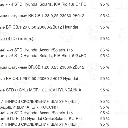
 к-кт! STD Hyundai Solaris, KIA Rio 1.6 G4FC
95 %
ыши шатунные BR.CB.1.28 0,25 23060-2B012
95 %
е BR.CB.1.29 0,50 23060-2B012 Hyundai
95 %
е (STD) (компл.)
95 %
! к-кт STD Hyundai Accent/Solaris 11>
86 %
 к-кт! STD Hyundai Solaris, KIA Rio 1.6 G4FC
95 %
ыши шатунные BR.CB.1.28 0,25 23060-2B012
95 %
е BR.CB.1.29 0,50 23060-2B012 Hyundai
95 %
е STD (1CYL) MOT.1,6L 16V HYUNDAI/KIA
95 %
ИПНИКОВ СКОЛЬЖЕНИЯ ШАТУНА (4ШТ)
95 %
КЛАДЫШИ ДВИГАТЕЛЯ РОССИЯ
95 %
! к-кт STD Hyundai Accent/Solaris 11>
95 %
 STD-E, (4) Hyundai Creta/Solaris, Kia Rio
95 %
ИПНИКОВ СКОЛЬЖЕНИЯ ШАТУНА (4ШТ)
95 %