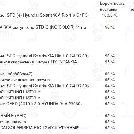
Вероятность
поставки
по
! STD (4) Hyundai Solaris/KIA Rio 1.6 G4FC
100.0 %
/KIA шатун. стд. STD-C (NO COLOR) *4 на
98 %
! STD Hyundai Solaris/KIA Rio 1.6 G4FC 09>
98 %
иков скольжения шатуна HYUNDAI/KIA
95 %
е (e8c886ce42)
90 %
икoв cкoльжeния шaтyнa
95 %
! STD Hyundai Solaris/KIA Rio 1.6 G4FC 09>
94 %
ОЛЬЖЕНИЯ ШАТУНА
95 %
ОЛЬЖЕНИЯ ШАТУНА
95 %
е CEED (2010-) 2.0 HYUNDAI/KIA 23060-
95 %
ЫЙ E (RED)
95 %
жения шатуна
95 %
AI SOLARISKIA RIO 12MY ШАТУННЫЕ
95 %