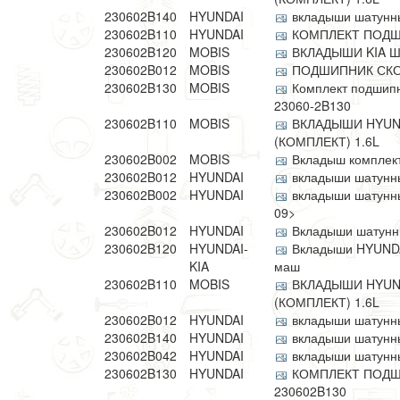
230602B140
HYUNDAI
вкладыши шатунные!
230602B110
HYUNDAI
КОМПЛЕКТ ПОДШ
230602B120
MOBIS
ВКЛАДЫШИ KIA 
230602B012
MOBIS
ПОДШИПНИК СК
230602B130
MOBIS
Комплект подшипн
23060-2B130
230602B110
MOBIS
ВКЛАДЫШИ HYUND
(КОМПЛЕКТ) 1.6L
230602B002
MOBIS
Вкладыш комплек
230602B012
HYUNDAI
вкладыши шатунные
230602B002
HYUNDAI
вкладыши шатунные
09>
230602B012
HYUNDAI
Вкладыши шатунны
230602B120
HYUNDAI-
Вкладыши HYUNDAI
KIA
маш
230602B110
MOBIS
ВКЛАДЫШИ HYUND
(КОМПЛЕКТ) 1.6L
230602B012
HYUNDAI
вкладыши шатунные
230602B140
HYUNDAI
вкладыши шатунные!
230602B042
HYUNDAI
вкладыши шатунные
230602B130
HYUNDAI
КОМПЛЕКТ ПОДШ
230602B130