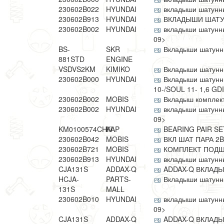
230602B022
HYUNDAI
вкладыши шатунные
230602B913
HYUNDAI
ВКЛАДЫШИ ШАТУ
230602B002
HYUNDAI
вкладыши шатунные
09>
BS-
SKR
Вкладыши шатунны
881STD
ENGINE
VSDVS2KM
KIMIKO
Вкладыши шатун
230602B000
HYUNDAI
Вкладыши шатунны
10-/SOUL 11- 1,6 GDI 
230602B002
MOBIS
Вкладыш комплек
230602B002
HYUNDAI
вкладыши шатунные
09>
KM0100574CHN
KAP
BEARING PAIR SE
230602B042
MOBIS
ВКЛ ШАТ ПАРА 2B
230602B721
MOBIS
КОМПЛЕКТ ПОДШ
230602B913
HYUNDAI
вкладыши шатунные
CJA131S
ADDAX-Q
ADDAX-Q ВКЛАДЫ
HCJA-
PARTS-
Вкладыши шатунн
131S
MALL
230602B010
HYUNDAI
вкладыши шатунные
09>
CJA131S
ADDAX-Q
ADDAX-Q ВКЛАДЫ