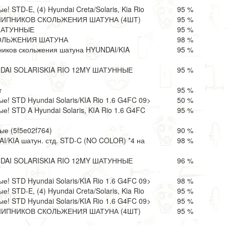
 STD-E, (4) Hyundai Creta/Solaris, Kia Rio
95 %
ИПНИКОВ СКОЛЬЖЕНИЯ ШАТУНА (4ШТ)
95 %
ШАТУННЫЕ
95 %
ОЛЬЖЕНИЯ ШАТУНА
98 %
иков скольжения шатуна HYUNDAI/KIA
95 %
AI SOLARISKIA RIO 12MY ШАТУННЫЕ
95 %
т
95 %
! STD Hyundai Solaris/KIA Rio 1.6 G4FC 09>
50 %
! STD A Hyundai Solaris, KIA Rio 1.6 G4FC
95 %
е (5f5e02f764)
90 %
/KIA шатун. стд. STD-C (NO COLOR) *4 на
98 %
AI SOLARISKIA RIO 12MY ШАТУННЫЕ
96 %
! STD Hyundai Solaris/KIA Rio 1.6 G4FC 09>
98 %
 STD-E, (4) Hyundai Creta/Solaris, Kia Rio
95 %
! STD Hyundai Solaris/KIA Rio 1.6 G4FC 09>
95 %
ИПНИКОВ СКОЛЬЖЕНИЯ ШАТУНА (4ШТ)
95 %