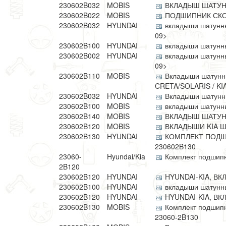
230602B032
MOBIS
ВКЛАДЫШ ШАТУНН
230602B022
MOBIS
ПОДШИПНИК СК
230602B032
HYUNDAI
вкладыши шатунные
09>
230602B100
HYUNDAI
вкладыши шатунные
230602B002
HYUNDAI
вкладыши шатунные
09>
230602B110
MOBIS
Вкладыши шатунны
CRETA/SOLARIS / KI
230602B032
HYUNDAI
Вкладыши шатунны
230602B100
MOBIS
вкладыши шатунные
230602B140
MOBIS
ВКЛАДЫШ ШАТУНН
230602B120
MOBIS
ВКЛАДЫШИ KIA 
230602B130
HYUNDAI
КОМПЛЕКТ ПОДШ
230602B130
23060-
Hyundai/Kia
Комплект подшипн
2B120
230602B120
HYUNDAI
HYUNDAI-KIA, В
230602B100
HYUNDAI
вкладыши шатунные
230602B120
HYUNDAI
HYUNDAI-KIA, В
230602B130
MOBIS
Комплект подшипн
23060-2B130