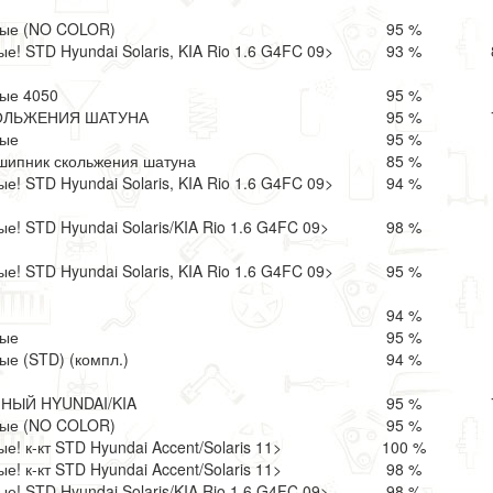
ые (NO COLOR)
95 %
! STD Hyundai Solaris, KIA Rio 1.6 G4FC 09>
93 %
ые 4050
95 %
ОЛЬЖЕНИЯ ШАТУНА
95 %
ные
95 %
шипник скольжения шатуна
85 %
! STD Hyundai Solaris, KIA Rio 1.6 G4FC 09>
94 %
! STD Hyundai Solaris/KIA Rio 1.6 G4FC 09>
98 %
! STD Hyundai Solaris, KIA Rio 1.6 G4FC 09>
95 %
94 %
ные
95 %
е (STD) (компл.)
94 %
ЫЙ HYUNDAI/KIA
95 %
ые (NO COLOR)
95 %
! к-кт STD Hyundai Accent/Solaris 11>
100 %
! к-кт STD Hyundai Accent/Solaris 11>
98 %
! STD Hyundai Solaris/KIA Rio 1.6 G4FC 09>
98 %