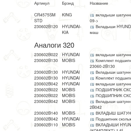
Артикул
Брэнд
Название
CR4575SM
KING
вкладыши шатунные
STD
09->
230602B120
HYUNDAI-
Вкладыши HYUNDAI
KIA
маш
Аналоги 320
230602B022
HYUNDAI
вкладыши шатунные
230602B130
MOBIS
Комплект подшипн
23060-2B130
230602B130
HYUNDAI
Вкладыши шатунны
230602B130
HYUNDAI
Koмплeкт пoдшипн
230602B042
HYUNDAI
вкладыши шатунные
230602B022
MOBIS
ПОДШИПНИК СК
230602B022
MOBIS
ПОДШИПНИК СК
230602B042
MOBIS
Вкладыши шатунны
2B042
230602B140
MOBIS
ВКЛАДЫШ ШАТУНН
230602B042
HYUNDAI
Подшипник сколь
230602B110
MOBIS
ВКЛАДЫШИ HYUND
(КОМПЛЕКТ) 1.6L