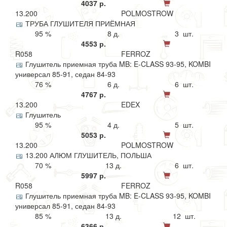
4037 р.
13.200
POLMOSTROW
ТРУБА ГЛУШИТЕЛЯ ПРИЁМНАЯ
95 %
8 д.
3 шт.
4553 р.
R058
FERROZ
Глушитель приемная труба MB: E-CLASS 93-95, KOMBI
универсал 85-91, седан 84-93
76 %
6 д.
6 шт.
4767 р.
13.200
EDEX
Глушитель
95 %
4 д.
5 шт.
5053 р.
13.200
POLMOSTROW
13.200 АЛЮМ ГЛУШИТЕЛЬ, ПОЛЬША
70 %
13 д.
6 шт.
5997 р.
R058
FERROZ
Глушитель приемная труба MB: E-CLASS 93-95, KOMBI
универсал 85-91, седан 84-93
85 %
13 д.
12 шт.
6366 р.