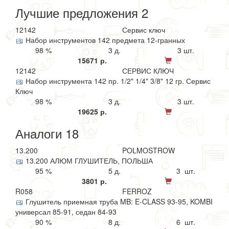
Лучшие предложения 2
12142
Сервис ключ
Набор инструментов 142 предмета 12-гранных
98 %
3 д.
3 шт.
15671 р.
12142
СЕРВИС КЛЮЧ
Набор инструмента 142 пр. 1/2" 1/4" 3/8" 12 гр. Сервис
Ключ
98 %
3 д.
3 шт.
19625 р.
Аналоги 18
13.200
POLMOSTROW
13.200 АЛЮМ ГЛУШИТЕЛЬ, ПОЛЬША
95 %
5 д.
3 шт.
3801 р.
R058
FERROZ
Глушитель приемная труба MB: E-CLASS 93-95, KOMBI
универсал 85-91, седан 84-93
90 %
8 д.
6 шт.