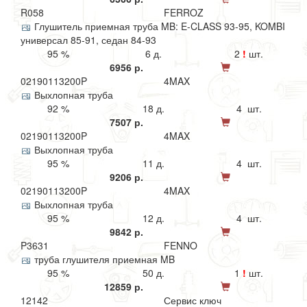
R058
FERROZ
Глушитель приемная труба MB: E-CLASS 93-95, KOMBI
универсал 85-91, седан 84-93
95 %
6 д.
2
!
шт.
6956 р.
02190113200P
4MAX
Выхлопная труба
92 %
18 д.
4 шт.
7507 р.
02190113200P
4MAX
Выхлопная труба
95 %
11 д.
4 шт.
9206 р.
02190113200P
4MAX
Выхлопная труба
95 %
12 д.
4 шт.
9842 р.
P3631
FENNO
труба глушителя приемная MB
95 %
50 д.
1
!
шт.
12859 р.
12142
Сервис ключ