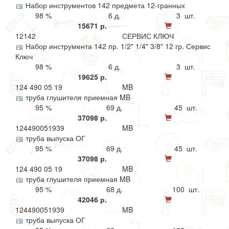
Набор инструментов 142 предмета 12-гранных
98 %
6 д.
3 шт.
15671 р.
12142
СЕРВИС КЛЮЧ
Набор инструмента 142 пр. 1/2" 1/4" 3/8" 12 гр. Сервис
Ключ
98 %
6 д.
3 шт.
19625 р.
124 490 05 19
MB
труба глушителя приемная MB
95 %
69 д.
45 шт.
37098 р.
124490051939
MB
труба выпуска ОГ
95 %
69 д.
45 шт.
37098 р.
124 490 05 19
MB
труба глушителя приемная MB
95 %
68 д.
100 шт.
42046 р.
124490051939
MB
труба выпуска ОГ