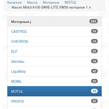
Каталоги
Масла
Моторные
MOTUL
Масло Motul 6100 SAVE-LITE 5W30 моторное 1 л
Моторные↓
264
CASTROL
24
CHEVRON
14
ELF
23
Idemitsu
18
LiquiMoly
42
MOBIL
23
MOTUL
35
PROFIX
22