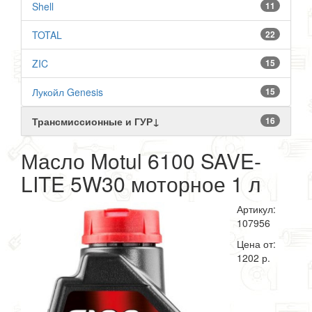
Shell
11
TOTAL
22
ZIC
15
Лукойл Genesis
15
Трансмиссионные и ГУР↓
16
Масло Motul 6100 SAVE-
LITE 5W30 моторное 1 л
Артикул:
107956
Цена от:
1202 р.